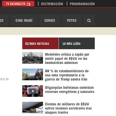
TV EN DIRECTO
DISTRIBUCIÓN
PROGRAMACIÓN
HispanTV
OS
CINE IRANÍ
SERIES
FOTOS
ÚLTIMAS NOTICIAS
LO MÁS LEÍDO
Medvédev critica a Japón por
omitir papel de EEUU en los
bombardeos atómicos
88 % de estadounidenses da
una nota reprobatoria a la
19 0:16
guerra de Trump contra Irán
Oligarquías bolivianas controlan
recursos energéticos y naturales
Cientos de militares de EEUU
sufren lesiones cerebrales tras
ataques iraníes