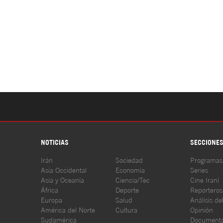
NOTICIAS
SECCIONE
Irán
Sociedad
Programas
Asia Occidental
Economía
Series
Asia y Oceanía
Ciencia/Tec
Cine Iraní
África
Deporte
Reporteros
Europa
Salud
Análisis de
América del Norte
Cultura
Opinión
Sudamérica
Documenta