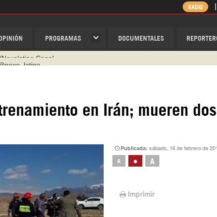
RADIO
OPINIÓN
PROGRAMAS
DOCUMENTALES
REPORTER
@nexo_latino
ino
ispantv
ntrenamiento en Irán; mueren dos
1 79 29 404
v
/Nexolatino.Canal
sábado, 16 de febrero de 20
Publicada:
•
A
A
Imprimir