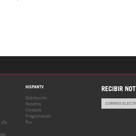
S
HISPANTV
RECIBIR NOT
Distribución
Nosotros
Contacto
Programación
l día
Rss
les