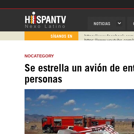
NOTICIAS
https://www.youtube.com/
SÍGANOS EN
http://twitter.com/nexo_lat
https://t.me/hispantvcanal
NOCATEGORY
https://urmedium.com/c/h
Se estrella un avión de e
WhatsApp y Viber: +98 92
personas
Instagram como: hispan_t
https://www.facebook.com