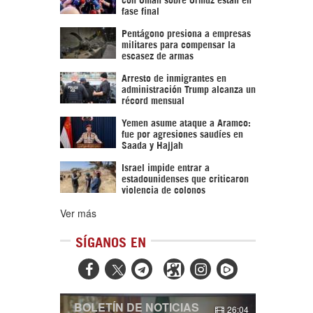
fase final
Pentágono presiona a empresas
militares para compensar la
escasez de armas
Arresto de inmigrantes en
administración Trump alcanza un
récord mensual
Yemen asume ataque a Aramco:
fue por agresiones saudíes en
Saada y Hajjah
Israel impide entrar a
estadounidenses que criticaron
violencia de colonos
Ver más
SÍGANOS EN



BOLETÍN DE NOTICIAS
26:04