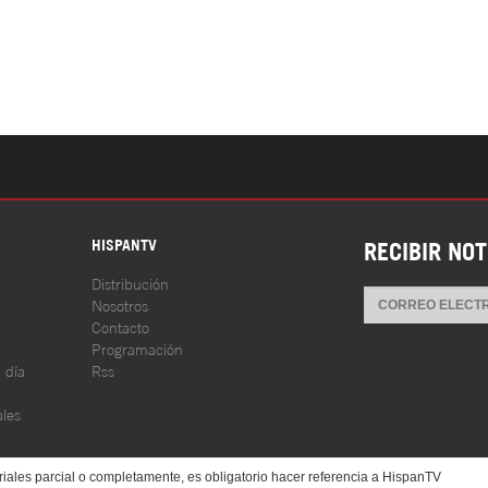
S
HISPANTV
RECIBIR NOT
Distribución
Nosotros
Contacto
Programación
l día
Rss
les
iales parcial o completamente, es obligatorio hacer referencia a HispanTV