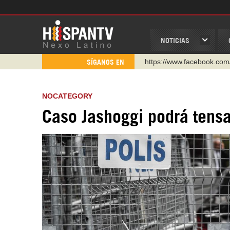
NOTICIAS
https://www.facebook.com
SÍGANOS EN
https://www.youtube.com/
http://twitter.com/nexo_lat
NOCATEGORY
https://t.me/hispantvcanal
Caso Jashoggi podrá tensa
https://urmedium.com/c/h
WhatsApp y Viber: +98 92
Instagram como: hispan_t