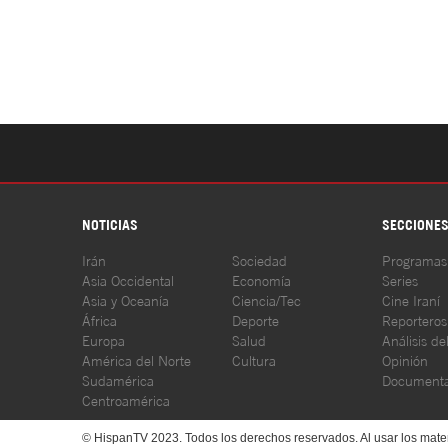
NOTICIAS
SECCIONE
Irán
Sociedad
Programas
Asia Occidental
Economía
Series
Asia y Oceanía
Ciencia/Tec
Cine Iraní
África
Deporte
Reporteros
Europa
Salud
Análisis de
América del Norte
Cultura
Opinión
Sudamérica
Documenta
Centroamérica
© HispanTV 2023. Todos los derechos reservados. Al usar los mater