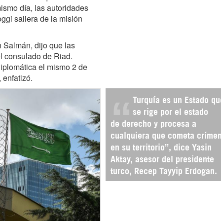
ismo día, las autoridades
ggi saliera de la misión
n Salmán, dijo que las
el consulado de Riad.
iplomática el mismo 2 de
 enfatizó.
Turquía es un Estado qu
se rige por el estado
de derecho y procesa a
cualquiera que cometa críme
en su territorio”, dice Yasin
Aktay, asesor del presidente
turco, Recep Tayyip Erdogan.