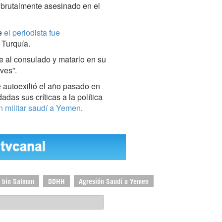
 brutalmente asesinado en el
ue
el periodista fue
 Turquía.
e al consulado y matarlo en su
ves”.
 autoexilió el año pasado en
das sus críticas a la política
n militar saudí a Yemen
.
bin Salman
DDHH
Agresión Saudí a Yemen