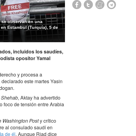
i se observan en una
 en Estambul (Turquía), 5 de
ados, incluidos los saudíes,
iodista opositor Yamal
 derecho y procesa a
a declarado este martes Yasin
rdogan.
s
Shehab
, Aktay ha advertido
o foco de tensión entre Arabia
 Washington Post
y crítico
bre al consulado saudí en
a de él
. Aunque Riad dice