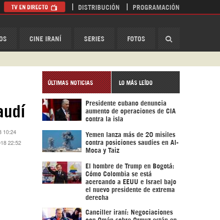
TV EN DIRECTO
DISTRIBUCIÓN
PROGRAMACIÓN
HispanTV
OS
CINE IRANÍ
SERIES
FOTOS
ÚLTIMAS NOTICIAS
LO MÁS LEÍDO
Presidente cubano denuncia
audí
aumento de operaciones de CIA
contra la isla
8 10:24
Yemen lanza más de 20 misiles
018 22:52
contra posiciones saudíes en Al-
Moca y Taiz
El hombre de Trump en Bogotá:
Cómo Colombia se está
acercando a EEUU e Israel bajo
el nuevo presidente de extrema
derecha
Canciller iraní: Negociaciones
con Omán sobre Ormuz están en