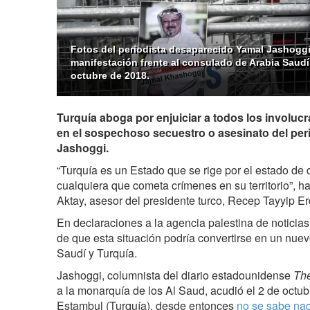
Fotos del periodista desaparecido Yamal Jashogg
manifestación frente al consulado de Arabia Saudí
octubre de 2018.
Turquía aboga por enjuiciar a todos los involucr
en el sospechoso secuestro o asesinato del per
Jashoggi.
“Turquía es un Estado que se rige por el estado de
cualquiera que cometa crímenes en su territorio”, h
Aktay, asesor del presidente turco, Recep Tayyip E
En declaraciones a la agencia palestina de noticia
de que esta situación podría convertirse en un nuev
Saudí y Turquía.
Jashoggi, columnista del diario estadounidense
The
a la monarquía de los Al Saud, acudió el 2 de octu
Estambul (Turquía), desde entonces
no se sabe nad