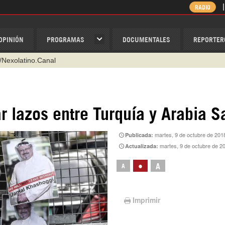
RADIO
OPINIÓN
PROGRAMAS
DOCUMENTALES
REPORTER
/Nexolatino.Canal
@nexo_latino
ino
r lazos entre Turquía y Arabia S
ispantv
martes, 9 de octubre de 201
Publicada:
1 79 29 404
martes, 9 de octubre de 2
Actualizada:
v
•
A
A
Imprimir