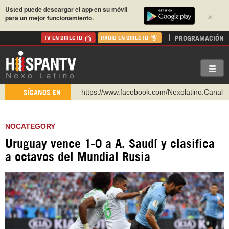
Usted puede descargar el app en su móvil
×
para un mejor funcionamiento.
PROGRAMACIÓN
TV EN DIRECTO
RADIO EN DIRECTO
https://www.facebook.com/Nexolatino.Canal
SÍGANOS EN
https://www.youtube.com/@nexo_latino
http://twitter.com/nexo_latino
NOCATEGORY
https://t.me/hispantvcanal
Uruguay vence 1-0 a A. Saudí y clasifica
https://urmedium.com/c/hispantv
a octavos del Mundial Rusia
WhatsApp y Viber: +98 921 79 29 404
Instagram como: hispan_tv