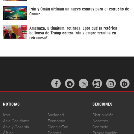
Irán y Omán ultiman un nuevo estatus para el estrecho de
Ormuz
Amenaza, ultimátum, retirada: ¿por qué la retórica
belicosa de Trump contra Irán siempre termina en
retroceso?



NOTICIAS
SECCIONES
Irán
Sociedad
Distribución
Asia Occidental
Economía
Nosotros
Asia y Oceanía
Ciencia/Tec
Contacto
África
Deporte
Programación