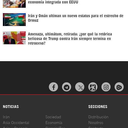
economía integrada con EEUU
Irán y Omán ultiman un nuevo estatus para el estrecho de
Ormuz
Amenaza, ultimátum, retirada: ¿por qué la retórica
belicosa de Trump contra Irán siempre termina en
retroceso?



NOTICIAS
SECCIONES
Irán
Sociedad
Distribución
Asia Occidental
Economía
Nosotros
Asia y Oceanía
Ciencia/Tec
Contacto