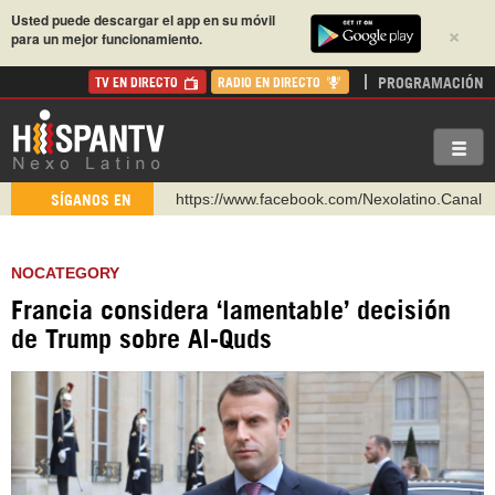
Usted puede descargar el app en su móvil
×
para un mejor funcionamiento.
PROGRAMACIÓN
TV EN DIRECTO
RADIO EN DIRECTO
https://www.facebook.com/Nexolatino.Canal
SÍGANOS EN
https://www.youtube.com/@nexo_latino
http://twitter.com/nexo_latino
NOCATEGORY
https://t.me/hispantvcanal
Francia considera ‘lamentable’ decisión
https://urmedium.com/c/hispantv
de Trump sobre Al-Quds
WhatsApp y Viber: +98 921 79 29 404
Instagram como: hispan_tv