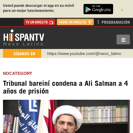
Usted puede descargar el app en su móvil
×
para un mejor funcionamiento.
PROGRAMACIÓN
TV EN DIRECTO
RADIO EN DIRECTO
https://www.youtube.com/@nexo_latino
SÍGANOS EN
http://twitter.com/nexo_latino
https://t.me/hispantvcanal
NOCATEGORY
https://urmedium.com/c/hispantv
Tribunal bareiní condena a Ali Salman a 4
WhatsApp y Viber: +98 921 79 29 404
años de prisión
Instagram como: hispan_tv
https://www.facebook.com/Nexolatino.Canal