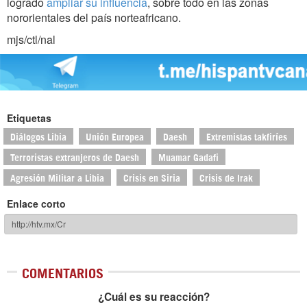
logrado
ampliar su influencia
, sobre todo en las zonas
nororientales del país norteafricano.
mjs/ctl/nal
Etiquetas
Diálogos Libia
Unión Europea
Daesh
Extremistas takfiríes
Terroristas extranjeros de Daesh
Muamar Gadafi
Agresión Militar a Libia
Crisis en Siria
Crisis de Irak
Enlace corto
COMENTARIOS