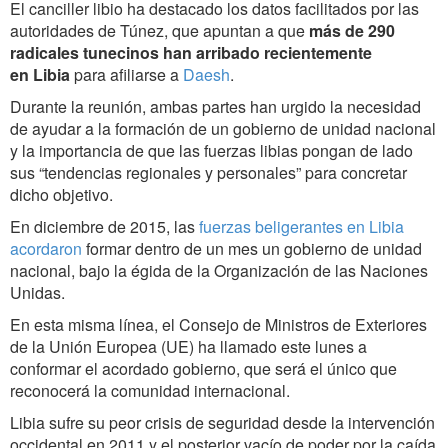
El canciller libio ha destacado los datos facilitados por las
autoridades de Túnez, que apuntan a que
más de 290
radicales tunecinos han arribado recientemente
en Libia
para afiliarse a
Daesh
.
Durante la reunión, ambas partes han urgido la necesidad
de ayudar a la formación de un gobierno de unidad nacional
y la importancia de que las fuerzas libias pongan de lado
sus “tendencias regionales y personales” para concretar
dicho objetivo.
En diciembre de 2015, las
fuerzas beligerantes en Libia
acordaron
formar dentro de un mes un gobierno de unidad
nacional, bajo la égida de la Organización de las Naciones
Unidas.
En esta misma línea, el Consejo de Ministros de Exteriores
de la Unión Europea (UE) ha llamado este lunes a
conformar el acordado gobierno, que será el único que
reconocerá la comunidad internacional.
Libia sufre su peor crisis de seguridad desde la intervención
occidental en 2011 y el posterior vacío de poder por la caída