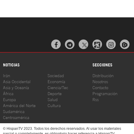



NOTICIAS
SECCIONES
Irán
Sociedad
Distribución
Asia Occidental
Economía
Nosotros
Asia y Oceanía
Ciencia/Tec
Contacto
África
Deporte
Programación
Europa
Salud
Rss
América del Norte
Cultura
Sudamérica
Centroamérica
© HispanTV 2023. Todos los derechos reservados. Al usar los materiales
parcial o completamente, es obligatorio hacer referencia a HispanTV