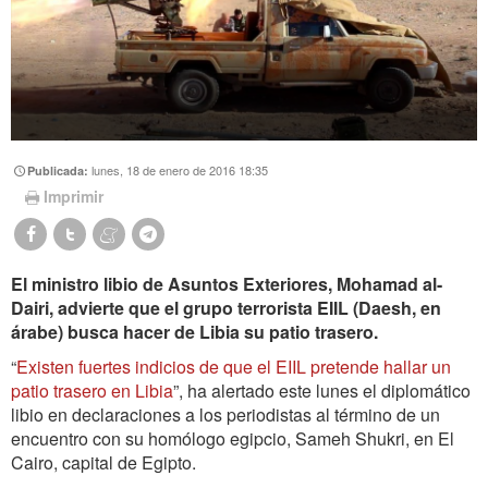
lunes, 18 de enero de 2016 18:35
Publicada:
Imprimir
El ministro libio de Asuntos Exteriores, Mohamad al-
Dairi, advierte que el grupo terrorista EIIL (Daesh, en
árabe) busca hacer de Libia su patio trasero.
“
Existen fuertes indicios de que el EIIL pretende hallar un
patio trasero en Libia
”, ha alertado este lunes el diplomático
libio en declaraciones a los periodistas al término de un
encuentro con su homólogo egipcio, Sameh Shukri, en El
Cairo, capital de Egipto.