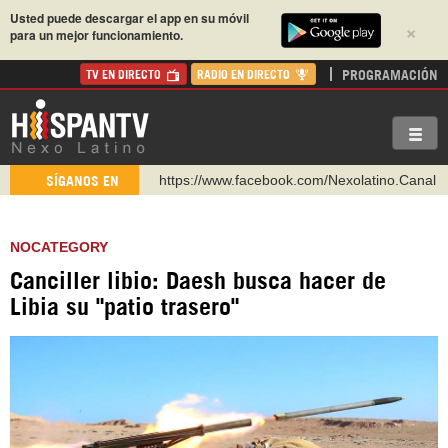
Usted puede descargar el app en su móvil
×
para un mejor funcionamiento.
PROGRAMACIÓN
TV EN DIRECTO
RADIO EN DIRECTO
https://www.facebook.com/Nexolatino.Canal
SÍGANOS EN
https://www.youtube.com/@nexo_latino
http://twitter.com/nexo_latino
NOCATEGORY
https://t.me/hispantvcanal
Canciller libio: Daesh busca hacer de
https://urmedium.com/c/hispantv
Libia su "patio trasero"
WhatsApp y Viber: +98 921 79 29 404
Instagram como: hispan_tv