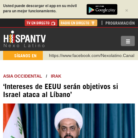
Usted puede descargar el app en su móvil
×
para un mejor funcionamiento.
PROGRAMACIÓN
TV EN DIRECTO
RADIO EN DIRECTO
https://www.facebook.com/Nexolatino.Canal
SÍGANOS EN
https://www.youtube.com/@nexo_latino
http://twitter.com/nexo_latino
ASIA OCCIDENTAL
/
IRAK
https://t.me/hispantvcanal
‘Intereses de EEUU serán objetivos si
https://urmedium.com/c/hispantv
Israel ataca al Líbano’
WhatsApp y Viber: +98 921 79 29 404
Instagram como: hispan_tv