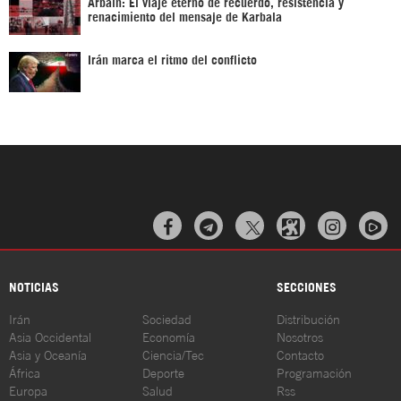
Arbaín: El viaje eterno de recuerdo, resistencia y
renacimiento del mensaje de Karbala
Irán marca el ritmo del conflicto



NOTICIAS
SECCIONES
Irán
Sociedad
Distribución
Asia Occidental
Economía
Nosotros
Asia y Oceanía
Ciencia/Tec
Contacto
África
Deporte
Programación
Europa
Salud
Rss