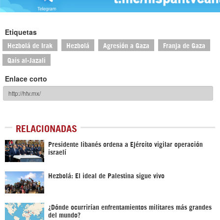
Etiquetas
Hezbolá de Irak
Hezbolá
Agresión a Gaza
Franja de Gaza
Qais al-Jazali
Enlace corto
RELACIONADAS
Presidente libanés ordena a Ejército vigilar operación
israelí
Hezbolá: El ideal de Palestina sigue vivo
¿Dónde ocurrirían enfrentamientos militares más grandes
del mundo?