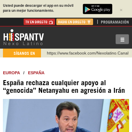
Usted puede descargar el app en su móvil
×
para un mejor funcionamiento.
PROGRAMACIÓN
TV EN DIRECTO
RADIO EN DIRECTO
https://www.facebook.com/Nexolatino.Canal
SÍGANOS EN
https://www.youtube.com/@nexo_latino
http://twitter.com/nexo_latino
EUROPA
/
ESPAÑA
https://t.me/hispantvcanal
España rechaza cualquier apoyo al
https://urmedium.com/c/hispantv
“genocida” Netanyahu en agresión a Irán
WhatsApp y Viber: +98 921 79 29 404
Instagram como: hispan_tv