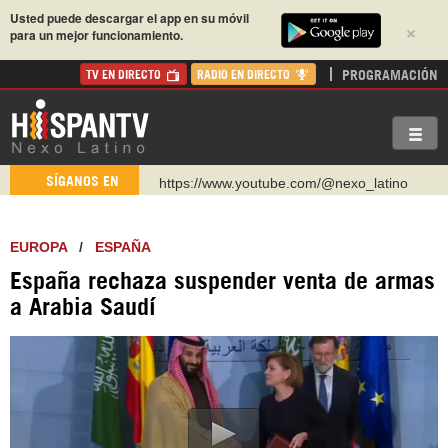
Usted puede descargar el app en su móvil
×
para un mejor funcionamiento.
PROGRAMACIÓN
TV EN DIRECTO
RADIO EN DIRECTO
https://www.youtube.com/@nexo_latino
SÍGANOS EN
http://twitter.com/nexo_latino
https://t.me/hispantvcanal
EUROPA
/
ESPAÑA
https://urmedium.com/c/hispantv
España rechaza suspender venta de armas
WhatsApp y Viber: +98 921 79 29 404
a Arabia Saudí
Instagram como: hispan_tv
https://www.facebook.com/Nexolatino.Canal