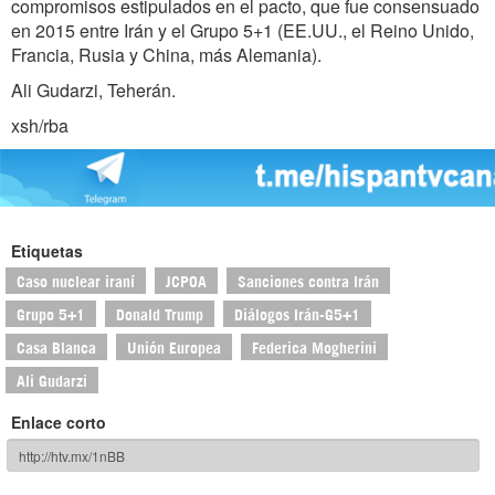
compromisos estipulados en el pacto, que fue consensuado
en 2015 entre Irán y el Grupo 5+1 (EE.UU., el Reino Unido,
Francia, Rusia y China, más Alemania).
Ali Gudarzi, Teherán.
xsh/rba
Etiquetas
Caso nuclear iraní
JCPOA
Sanciones contra Irán
Grupo 5+1
Donald Trump
Diálogos Irán-G5+1
Casa Blanca
Unión Europea
Federica Mogherini
Ali Gudarzi
Enlace corto