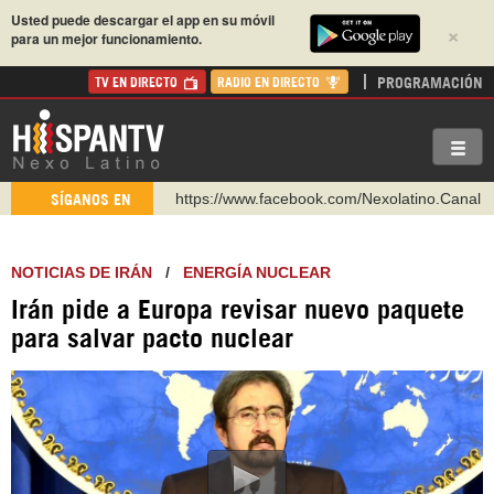
Usted puede descargar el app en su móvil
×
para un mejor funcionamiento.
PROGRAMACIÓN
TV EN DIRECTO
RADIO EN DIRECTO
https://www.facebook.com/Nexolatino.Canal
SÍGANOS EN
https://www.youtube.com/@nexo_latino
http://twitter.com/nexo_latino
NOTICIAS DE IRÁN
/
ENERGÍA NUCLEAR
https://t.me/hispantvcanal
Irán pide a Europa revisar nuevo paquete
https://urmedium.com/c/hispantv
para salvar pacto nuclear
WhatsApp y Viber: +98 921 79 29 404
Instagram como: hispan_tv