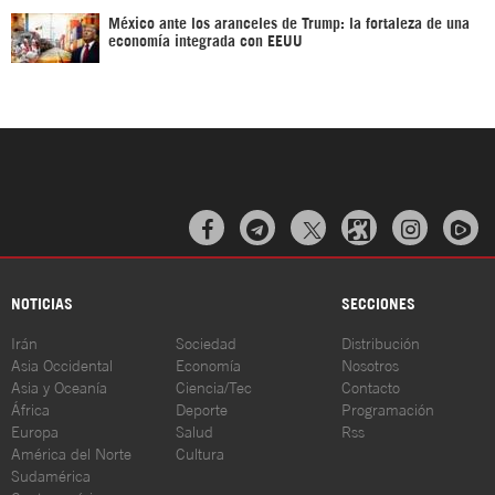
México ante los aranceles de Trump: la fortaleza de una
economía integrada con EEUU



NOTICIAS
SECCIONES
Irán
Sociedad
Distribución
Asia Occidental
Economía
Nosotros
Asia y Oceanía
Ciencia/Tec
Contacto
África
Deporte
Programación
Europa
Salud
Rss
América del Norte
Cultura
Sudamérica