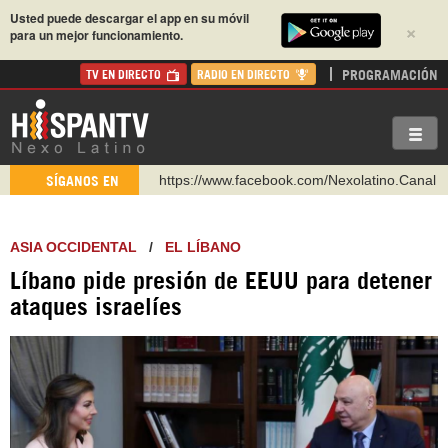
Usted puede descargar el app en su móvil
×
para un mejor funcionamiento.
PROGRAMACIÓN
TV EN DIRECTO
RADIO EN DIRECTO
https://www.facebook.com/Nexolatino.Canal
SÍGANOS EN
https://www.youtube.com/@nexo_latino
http://twitter.com/nexo_latino
ASIA OCCIDENTAL
/
EL LÍBANO
https://t.me/hispantvcanal
Líbano pide presión de EEUU para detener
https://urmedium.com/c/hispantv
ataques israelíes
WhatsApp y Viber: +98 921 79 29 404
Instagram como: hispan_tv