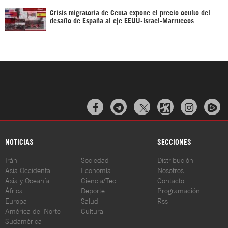
Crisis migratoria de Ceuta expone el precio oculto del
desafío de España al eje EEUU-Israel-Marruecos



NOTICIAS
SECCIONES
Irán
Sociedad
Distribución
Asia Occidental
Economía
Nosotros
Asia y Oceanía
Ciencia/Tec
Contacto
África
Deporte
Programación
Europa
Salud
Rss
América del Norte
Cultura
Sudamérica