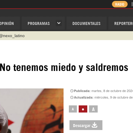
RADIO
OPINIÓN
PROGRAMAS
DOCUMENTALES
REPORTER
@nexo_latino
ino
ispantv
: No tenemos miedo y saldremos
1 79 29 404
v
/Nexolatino.Canal
martes, 8 de octubre de 202
Publicada:
miércoles, 9 de octubre d
Actualizada:
•
A
A
Descargar