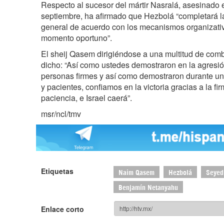
Respecto al sucesor del mártir Nasralá, asesinado e
septiembre, ha afirmado que Hezbolá “completará la
general de acuerdo con los mecanismos organizativ
momento oportuno”.
El sheij Qasem dirigiéndose a una multitud de comb
dicho: “Así como ustedes demostraron en la agresió
personas firmes y así como demostraron durante un
y pacientes, confiamos en la victoria gracias a la fi
paciencia, e Israel caerá”.
msr/ncl/tmv
Etiquetas
Naim Qasem
Hezbolá
Seyed
Benjamín Netanyahu
Enlace corto