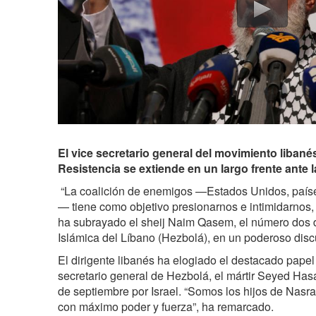
El vice secretario general del movimiento liban
Resistencia se extiende en un largo frente ante l
“La coalición de enemigos —Estados Unidos, paíse
— tiene como objetivo presionarnos e intimidarnos,
ha subrayado el sheij Naim Qasem, el número dos 
Islámica del Líbano (Hezbolá), en un poderoso disc
El dirigente libanés ha elogiado el destacado pap
secretario general de Hezbolá, el mártir Seyed Has
de septiembre por Israel. “Somos los hijos de Nasr
con máximo poder y fuerza”, ha remarcado.