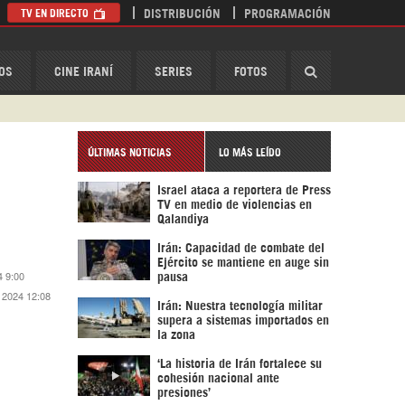
TV EN DIRECTO
DISTRIBUCIÓN
PROGRAMACIÓN
HispanTV
OS
CINE IRANÍ
SERIES
FOTOS
ÚLTIMAS NOTICIAS
LO MÁS LEÍDO
Israel ataca a reportera de Press
TV en medio de violencias en
Qalandiya
Irán: Capacidad de combate del
Ejército se mantiene en auge sin
4 9:00
pausa
e 2024 12:08
Irán: Nuestra tecnología militar
supera a sistemas importados en
la zona
‘La historia de Irán fortalece su
cohesión nacional ante
presiones’