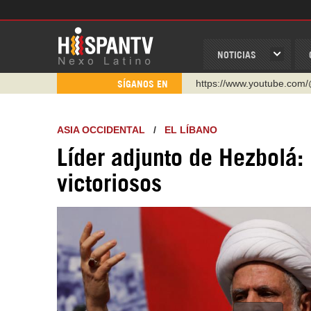
NOTICIAS
https://www.youtube.com/
SÍGANOS EN
http://twitter.com/nexo_lat
https://t.me/hispantvcanal
ASIA OCCIDENTAL
/
EL LÍBANO
https://urmedium.com/c/h
Líder adjunto de Hezbolá
WhatsApp y Viber: +98 92
victoriosos
Instagram como: hispan_t
https://www.facebook.com