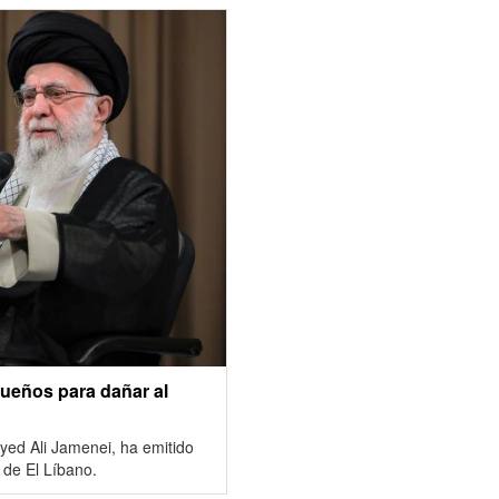
queños para dañar al
eyed Ali Jamenei, ha emitido
 de El Líbano.