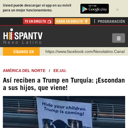
Usted puede descargar el app en su móvil
×
para un mejor funcionamiento.
PROGRAMACIÓN
TV EN DIRECTO
RADIO EN DIRECTO
https://www.facebook.com/Nexolatino.Canal
SÍGANOS EN
https://www.youtube.com/@nexo_latino
http://twitter.com/nexo_latino
AMÉRICA DEL NORTE
/
EE.UU.
https://t.me/hispantvcanal
Así reciben a Trump en Turquía: ¡Escondan
https://urmedium.com/c/hispantv
a sus hijos, que viene!
WhatsApp y Viber: +98 921 79 29 404
Instagram como: hispan_tv