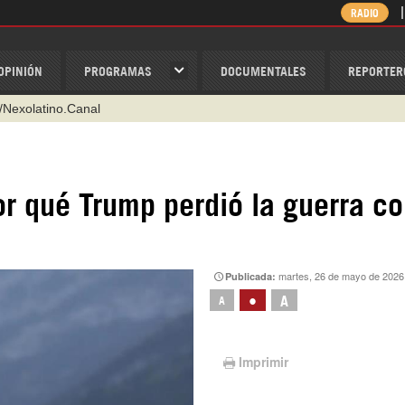
RADIO
OPINIÓN
PROGRAMAS
DOCUMENTALES
REPORTER
/Nexolatino.Canal
@nexo_latino
ino
or qué Trump perdió la guerra co
ispantv
1 79 29 404
v
martes, 26 de mayo de 2026
Publicada:
•
A
A
Imprimir