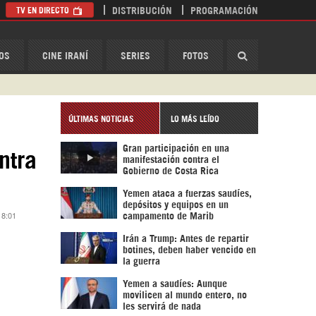
TV EN DIRECTO
DISTRIBUCIÓN
PROGRAMACIÓN
HispanTV
OS
CINE IRANÍ
SERIES
FOTOS
ÚLTIMAS NOTICIAS
LO MÁS LEÍDO
Gran participación en una
ntra
manifestación contra el
Gobierno de Costa Rica
Yemen ataca a fuerzas saudíes,
depósitos y equipos en un
 8:01
campamento de Marib
Irán a Trump: Antes de repartir
botines, deben haber vencido en
la guerra
Yemen a saudíes: Aunque
movilicen al mundo entero, no
les servirá de nada