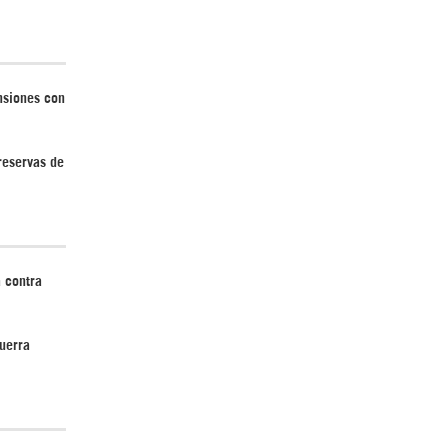
nsiones con
 reservas de
 contra
uerra