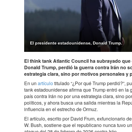
El presidente estadounidense, Donald Trump.
El think tank Atlantic Council ha subrayado que 
Donald Trump, perdió la guerra contra Irán no s
estrategia clara, sino por motivos personales y p
En un
artículo
titulado “¿Por qué Trump perdió?”, pu
tank estadounidense afirma que Trump entró en la g
país contra Irán no por una estrategia clara, sino p
políticos, y ahora busca una salida mientras la Repú
influencia en el estrecho de Ormuz.
El artículo, escrito por David Frum, exfuncionario d
W. Bush, sostiene que el republicano nunca tuvo un o
ataque del 28 de febrero de 2026 contra Irán.