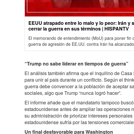
EEUU atrapado entre lo malo y lo peor: Irán y 
cerrar la guerra en sus términos | HISPANTV
El memorando de entendimiento (MoU) para poner fin de
guerra de agresión de EE.UU. contra Irán ha alcanzado
“
Trump no sabe liderar en tiempos de guerra
”
El análisis también afirma que el inquilino de Cas
para unir al país durante un conflicto. Según el thin
guerra debe convencer a la población de aceptar sa
sociales, algo que Trump “nunca logró hacer”.
El informe añade que el mandatario tampoco buscó
estadounidense antes de ampliar las operaciones mi
su administración de priorizar intereses personale
estadounidense sufría por las tensiones comerciales
Un final desfavorable para Washington