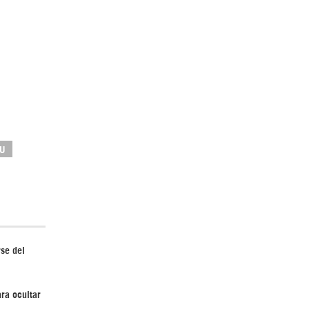
¿Cómo será el Golfo Pérsico sin EEUU?
UU
Irán pide “tolerancia cero” ante ataques
contra instalaciones nucleares | Detrás de
la Razón
se del
ara ocultar