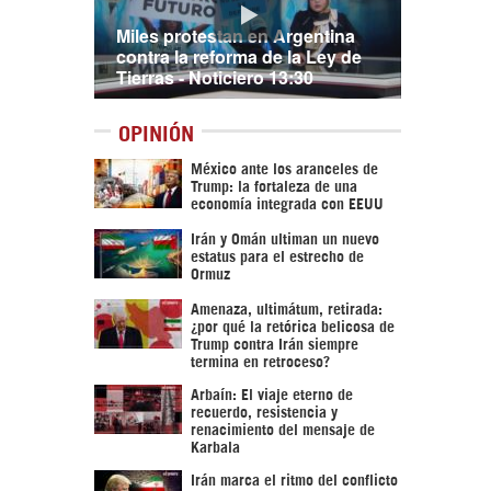
Miles protestan en Argentina
contra la reforma de la Ley de
Tierras - Noticiero 13:30
OPINIÓN
México ante los aranceles de
Trump: la fortaleza de una
economía integrada con EEUU
Irán y Omán ultiman un nuevo
estatus para el estrecho de
Ormuz
Amenaza, ultimátum, retirada:
¿por qué la retórica belicosa de
Trump contra Irán siempre
termina en retroceso?
Arbaín: El viaje eterno de
recuerdo, resistencia y
renacimiento del mensaje de
Karbala
Irán marca el ritmo del conflicto