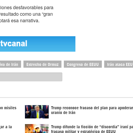
iciones desfavorables para
 resultado como una “gran
ptará esa narrativa.
va de Irán
Estrecho de Ormuz
Congreso de EEUU
Irán ataca EE
on misiles
Trump reconoce fracaso del plan para apoderar
uranio de Irán
ar a la
Trump difunde la ficción de “discordia” iraní p
fracaso militar y estratégico de EEUU