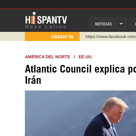
NOTICIAS
https://www.facebook.com
SÍGANOS EN
https://www.youtube.com/
http://twitter.com/nexo_lat
AMÉRICA DEL NORTE
/
EE.UU.
https://t.me/hispantvcanal
Atlantic Council explica p
https://urmedium.com/c/h
Irán
WhatsApp y Viber: +98 92
Instagram como: hispan_t