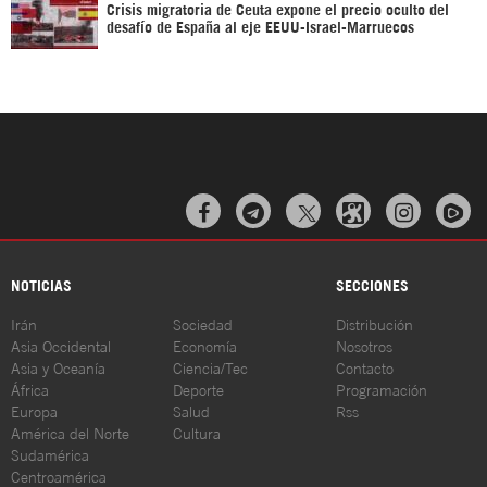
Crisis migratoria de Ceuta expone el precio oculto del
desafío de España al eje EEUU-Israel-Marruecos



NOTICIAS
SECCIONES
Irán
Sociedad
Distribución
Asia Occidental
Economía
Nosotros
Asia y Oceanía
Ciencia/Tec
Contacto
África
Deporte
Programación
Europa
Salud
Rss
América del Norte
Cultura
Sudamérica
Centroamérica