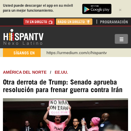
Usted puede descargar el app en su móvil
×
para un mejor funcionamiento.
PROGRAMACIÓN
TV EN DIRECTO
RADIO EN DIRECTO
https://urmedium.com/c/hispantv
SÍGANOS EN
WhatsApp y Viber: +98 921 79 29 404
Instagram como: hispan_tv
AMÉRICA DEL NORTE
/
EE.UU.
https://www.facebook.com/Nexolatino.Canal
Otra derrota de Trump: Senado aprueba
https://www.youtube.com/@nexo_latino
resolución para frenar guerra contra Irán
http://twitter.com/nexo_latino
https://t.me/hispantvcanal