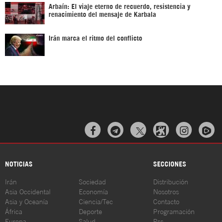
Arbaín: El viaje eterno de recuerdo, resistencia y
renacimiento del mensaje de Karbala
Irán marca el ritmo del conflicto



NOTICIAS
SECCIONES
Irán
Sociedad
Distribución
Asia Occidental
Economía
Nosotros
Asia y Oceanía
Ciencia/Tec
Contacto
África
Deporte
Programación
Europa
Salud
Rss