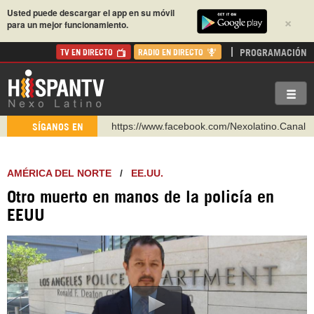
Usted puede descargar el app en su móvil
×
para un mejor funcionamiento.
PROGRAMACIÓN
TV EN DIRECTO
RADIO EN DIRECTO
https://www.facebook.com/Nexolatino.Canal
SÍGANOS EN
https://www.youtube.com/@nexo_latino
http://twitter.com/nexo_latino
AMÉRICA DEL NORTE
/
EE.UU.
https://t.me/hispantvcanal
Otro muerto en manos de la policía en
https://urmedium.com/c/hispantv
EEUU
WhatsApp y Viber: +98 921 79 29 404
Instagram como: hispan_tv