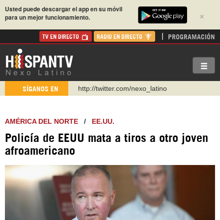
Usted puede descargar el app en su móvil
×
para un mejor funcionamiento.
PROGRAMACIÓN
TV EN DIRECTO
RADIO EN DIRECTO
http://twitter.com/nexo_latino
SÍGANOS EN
https://t.me/hispantvcanal
https://urmedium.com/c/hispantv
AMÉRICA DEL NORTE
/
EE.UU.
WhatsApp y Viber: +98 921 79 29 404
Policía de EEUU mata a tiros a otro joven
Instagram como: hispan_tv
afroamericano
https://www.facebook.com/Nexolatino.Canal
https://www.youtube.com/@nexo_latino