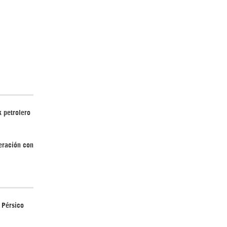
Irán pide “tolerancia cero” ante ataques
contra instalaciones nucleares | Detrás de
la Razón
 petrolero
peración con
“Cobarde crimen de guerra”: Irán denuncia
ataque de EEUU a su hospital infantil |
Detrás de la Razón
o Pérsico