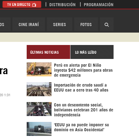
TV EN DIRECTO
DISTRIBUCIÓN
PROGRAMACIÓN
HispanTV
OS
CINE IRANÍ
SERIES
FOTOS
ÚLTIMAS NOTICIAS
LO MÁS LEÍDO
Perú en alerta por El Niño
ra
inyecta $42 millones para obras
de emergencia
Importación de crudo saudí a
EEUU cae a cero tras 40 años
20 1:31
Con un descontento social,
bolivianos celebran 201 años de
independencia
‘EEUU ya no puede imponer su
dominio en Asia Occidental’