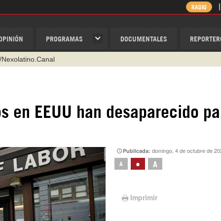
RADIO
OPINIÓN
PROGRAMAS
DOCUMENTALES
REPORTER
@nexo_latino
ino
ispantv
os en EEUU han desaparecido pa
1 79 29 404
v
/Nexolatino.Canal
domingo, 4 de octubre de 20
Publicada:
•
A
A
Imprimir