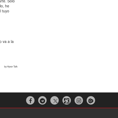


