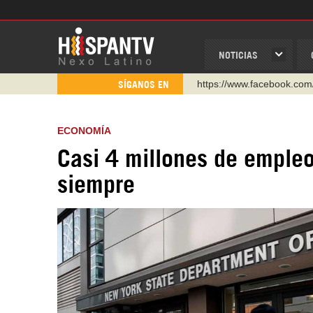
NOTICIAS
https://www.youtube.com/
SÍGANOS EN
http://twitter.com/nexo_lat
https://t.me/hispantvcanal
ECONOMÍA
https://urmedium.com/c/h
Casi 4 millones de emple
WhatsApp y Viber: +98 92
siempre
Instagram como: hispan_t
https://www.facebook.com