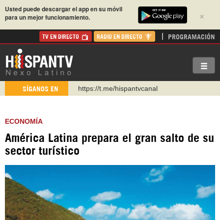
Usted puede descargar el app en su móvil
×
para un mejor funcionamiento.
PROGRAMACIÓN
TV EN DIRECTO
RADIO EN DIRECTO
https://t.me/hispantvcanal
SÍGANOS EN
https://urmedium.com/c/hispantv
WhatsApp y Viber: +98 921 79 29 404
ECONOMÍA
Instagram como: hispan_tv
América Latina prepara el gran salto de su
https://www.facebook.com/Nexolatino.Canal
sector turístico
https://www.youtube.com/@nexo_latino
http://twitter.com/nexo_latino