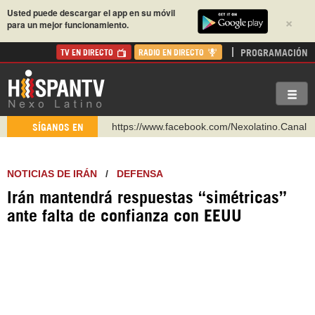
Usted puede descargar el app en su móvil
×
para un mejor funcionamiento.
PROGRAMACIÓN
TV EN DIRECTO
RADIO EN DIRECTO
https://www.facebook.com/Nexolatino.Canal
SÍGANOS EN
https://www.youtube.com/@nexo_latino
http://twitter.com/nexo_latino
NOTICIAS DE IRÁN
/
DEFENSA
https://t.me/hispantvcanal
Irán mantendrá respuestas “simétricas”
https://urmedium.com/c/hispantv
ante falta de confianza con EEUU
WhatsApp y Viber: +98 921 79 29 404
Instagram como: hispan_tv