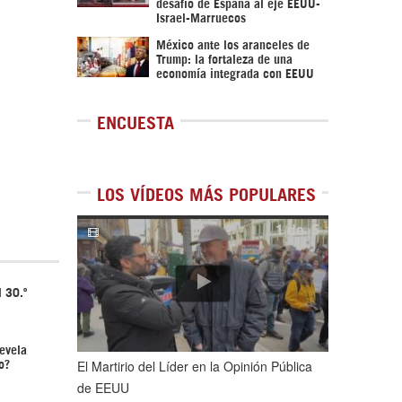
desafío de España al eje EEUU-
Israel-Marruecos
México ante los aranceles de
Trump: la fortaleza de una
economía integrada con EEUU
ENCUESTA
LOS VÍDEOS MÁS POPULARES
1
de
5
l 30.º
revela
El Martirio del Líder en la Opinión Pública
o?
de EEUU