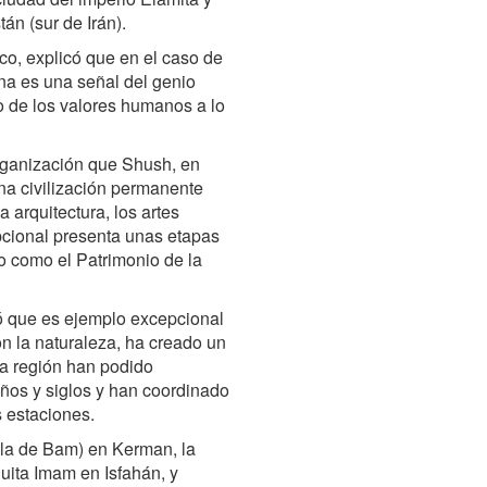
án (sur de Irán).
co, explicó que en el caso de
ona es una señal del genio
o de los valores humanos a lo
organización que Shush, en
na civilización permanente
 arquitectura, los artes
pcional presenta unas etapas
o como el Patrimonio de la
có que es ejemplo excepcional
n la naturaleza, ha creado un
ta región han podido
ños y siglos y han coordinado
s estaciones.
la de Bam) en Kerman, la
ita Imam en Isfahán, y