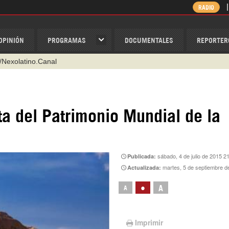
RADIO
OPINIÓN
PROGRAMAS
DOCUMENTALES
REPORTER
/Nexolatino.Canal
@nexo_latino
ino
a del Patrimonio Mundial de la
ispantv
1 79 29 404
v
sábado, 4 de julio de 2015 2
Publicada:
martes, 5 de septiembre d
Actualizada:
•
A
A
Imprimir