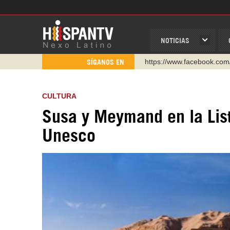
NOTICIAS
https://www.facebook.com
SÍGANOS EN
https://www.youtube.com/
http://twitter.com/nexo_lat
CULTURA
https://t.me/hispantvcanal
Susa y Meymand en la List
https://urmedium.com/c/h
Unesco
WhatsApp y Viber: +98 92
Instagram como: hispan_t