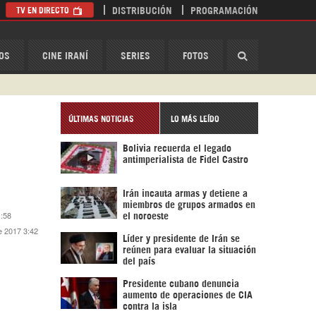
TV EN DIRECTO
DISTRIBUCIÓN
PROGRAMACIÓN
HispanTV
OS
CINE IRANÍ
SERIES
FOTOS
ÚLTIMAS NOTICIAS
LO MÁS LEÍDO
Bolivia recuerda el legado
antimperialista de Fidel Castro
Irán incauta armas y detiene a
miembros de grupos armados en
1:58
el noroeste
e 2017 3:42
Líder y presidente de Irán se
reúnen para evaluar la situación
del país
Presidente cubano denuncia
aumento de operaciones de CIA
contra la isla