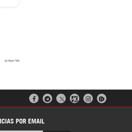
¿Cómo será el Golfo Pérsico sin EEUU?
¿Por qué Estados Unidos no puede vencer
a Irán? |GrinGo!



ICIAS POR EMAIL