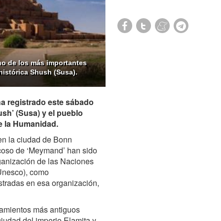
no de los más importantes
 histórica Shush (Susa).
ha registrado este sábado
ush’ (Susa) y el pueblo
de la Humanidad.
 en la ciudad de Bonn
rocoso de ‘Meymand’ han sido
rganización de las Naciones
(Unesco), como
stradas en esa organización,
tamientos más antiguos
ciudad del imperio Elamita y