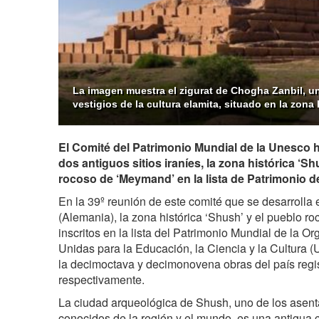
La imagen muestra el zigurat de Chogha Zanbil, u
vestigios de la cultura elamita, situado en la zona
El Comité del Patrimonio Mundial de la Unesco 
dos antiguos sitios iraníes, la zona histórica ‘Sh
rocoso de ‘Meymand’ en la lista de Patrimonio 
En la 39º reunión de este comité que se desarrolla
(Alemania), la zona histórica ‘Shush’ y el pueblo 
inscritos en la lista del Patrimonio Mundial de la O
Unidas para la Educación, la Ciencia y la Cultura 
la decimoctava y decimonovena obras del país regi
respectivamente.
La ciudad arqueológica de Shush, uno de los asen
conocidos de la región y el mundo, es una antigua 