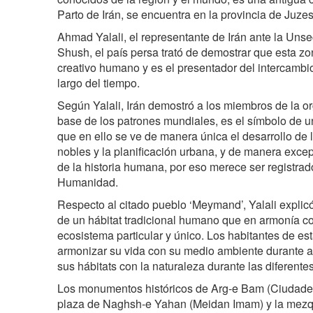
Parto de Irán, se encuentra en la provincia de Juzest
Ahmad Yalali, el representante de Irán ante la Unse
Shush, el país persa trató de demostrar que esta z
creativo humano y es el presentador del intercambi
largo del tiempo.
Según Yalali, Irán demostró a los miembros de la 
base de los patrones mundiales, es el símbolo de u
que en ello se ve de manera única el desarrollo de la
nobles y la planificación urbana, y de manera exce
de la historia humana, por eso merece ser registrad
Humanidad.
Respecto al citado pueblo ‘Meymand’, Yalali expli
de un hábitat tradicional humano que en armonía co
ecosistema particular y único. Los habitantes de es
armonizar su vida con su medio ambiente durante a
sus hábitats con la naturaleza durante las diferente
Los monumentos históricos de Arg-e Bam (Ciudade
plaza de Naghsh-e Yahan (Meidan Imam) y la mezqu