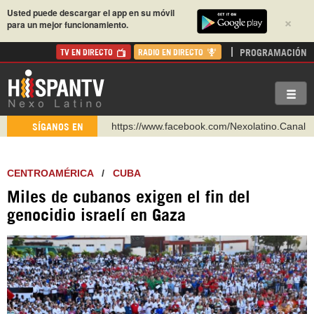
Usted puede descargar el app en su móvil
×
para un mejor funcionamiento.
PROGRAMACIÓN
TV EN DIRECTO
RADIO EN DIRECTO
https://www.facebook.com/Nexolatino.Canal
SÍGANOS EN
https://www.youtube.com/@nexo_latino
http://twitter.com/nexo_latino
CENTROAMÉRICA
/
CUBA
https://t.me/hispantvcanal
Miles de cubanos exigen el fin del
https://urmedium.com/c/hispantv
genocidio israelí en Gaza
WhatsApp y Viber: +98 921 79 29 404
Instagram como: hispan_tv