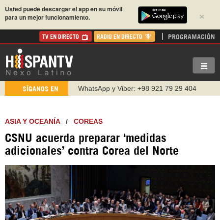
Usted puede descargar el app en su móvil
×
para un mejor funcionamiento.
PROGRAMACIÓN
TV EN DIRECTO
RADIO EN DIRECTO
WhatsApp y Viber: +98 921 79 29 404
SÍGANOS EN
Instagram como: hispan_tv
https://www.facebook.com/Nexolatino.Canal
ASIA Y OCEANÍA
/
COREAS
https://www.youtube.com/@nexo_latino
CSNU acuerda preparar ‘medidas
http://twitter.com/nexo_latino
adicionales’ contra Corea del Norte
https://t.me/hispantvcanal
https://urmedium.com/c/hispantv