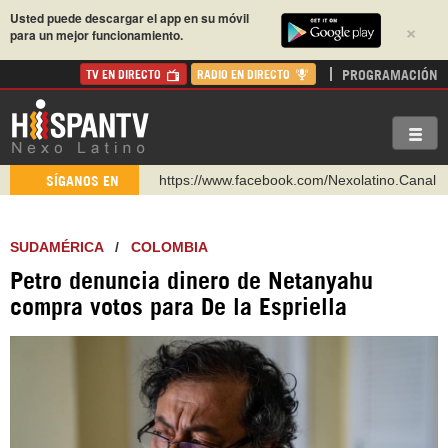
Usted puede descargar el app en su móvil
×
para un mejor funcionamiento.
PROGRAMACIÓN
TV EN DIRECTO
RADIO EN DIRECTO
https://www.facebook.com/Nexolatino.Canal
SÍGANOS EN
https://www.youtube.com/@nexo_latino
http://twitter.com/nexo_latino
SUDAMÉRICA
/
COLOMBIA
https://t.me/hispantvcanal
Petro denuncia dinero de Netanyahu
https://urmedium.com/c/hispantv
compra votos para De la Espriella
WhatsApp y Viber: +98 921 79 29 404
Instagram como: hispan_tv