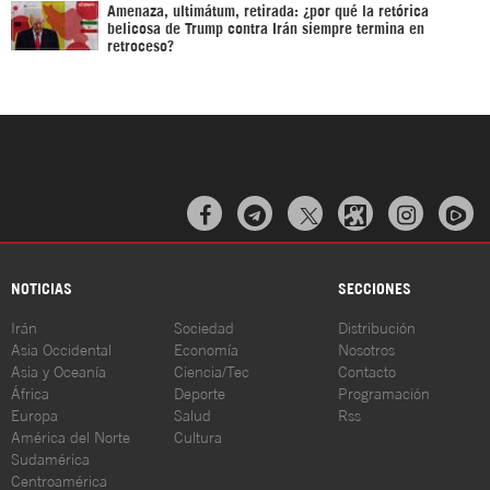
Amenaza, ultimátum, retirada: ¿por qué la retórica
belicosa de Trump contra Irán siempre termina en
retroceso?



NOTICIAS
SECCIONES
Irán
Sociedad
Distribución
Asia Occidental
Economía
Nosotros
Asia y Oceanía
Ciencia/Tec
Contacto
África
Deporte
Programación
Europa
Salud
Rss
América del Norte
Cultura
Sudamérica
Centroamérica