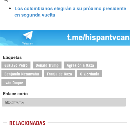
Los colombianos elegirán a su próximo presidente
en segunda vuelta
Etiquetas
Gustavo Petro
Donald Trump
Agresión a Gaza
Benjamín Netanyahu
Franja de Gaza
Cisjordania
Iván Duque
Enlace corto
RELACIONADAS