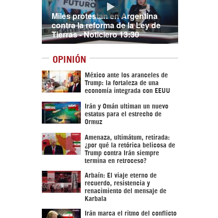
Miles protestan en Argentina
contra la reforma de la Ley de
Tierras - Noticiero 13:30
OPINIÓN
México ante los aranceles de
Trump: la fortaleza de una
economía integrada con EEUU
Irán y Omán ultiman un nuevo
estatus para el estrecho de
Ormuz
Amenaza, ultimátum, retirada:
¿por qué la retórica belicosa de
Trump contra Irán siempre
termina en retroceso?
Arbaín: El viaje eterno de
recuerdo, resistencia y
renacimiento del mensaje de
Karbala
Irán marca el ritmo del conflicto