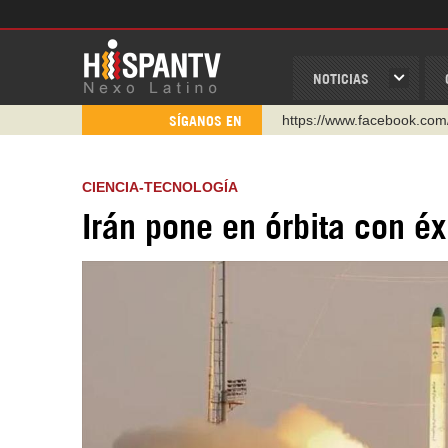
NOTICIAS
https://www.facebook.com
SÍGANOS EN
https://www.youtube.com/
http://twitter.com/nexo_lat
CIENCIA-TECNOLOGÍA
https://t.me/hispantvcanal
Irán pone en órbita con éx
https://urmedium.com/c/h
WhatsApp y Viber: +98 92
Instagram como: hispan_t