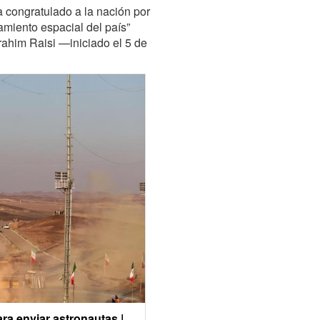
a congratulado a la nación por
amiento espacial del país”
rahim Raisi —iniciado el 5 de
ra enviar astronautas |