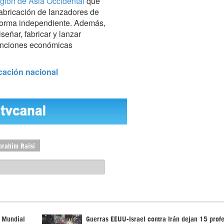
región de Asia Occidental
que
fabricación de lanzadores de
e forma independiente. Además,
eñar, fabricar y lanzar
 sanciones económicas
ricación nacional
brahim Raisi
n Mundial
Guerras EEUU-Israel contra Irán dejan 15 prof