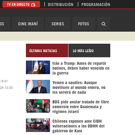
TV EN DIRECTO
DISTRIBUCIÓN
PROGRAMACIÓN
HispanTV
OS
CINE IRANÍ
SERIES
FOTOS
ÚLTIMAS NOTICIAS
LO MÁS LEÍDO
Irán a Trump: Antes de repartir
botines, deben haber vencido en
la guerra
4 8:41
Yemen a saudíes: Aunque
024 12:33
movilicen al mundo entero, no
les servirá de nada
BDS pide anular tratado de libre
comercio entre Guatemala y
régimen israelí
Chilenos exponen ante CIDH
vulneraciones a los DDHH del
gobierno de Kast