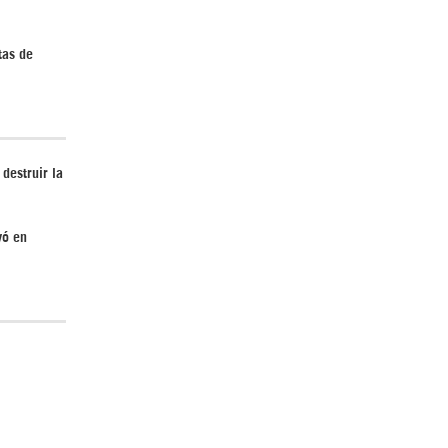
tas de
¿Cómo será el Golfo Pérsico sin EEUU?
destruir la
yó en
Irán pide “tolerancia cero” ante ataques
contra instalaciones nucleares | Detrás de
la Razón