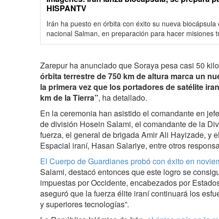
HISPANTV
Irán ha puesto en órbita con éxito su nueva biocápsula 
nacional Salman, en preparación para hacer misiones 
Zarepur ha anunciado que Soraya pesa casi 50 ki
órbita terrestre de 750 km de altura marca un nu
la primera vez que los portadores de satélite ira
km de la Tierra”
, ha detallado.
En la ceremonia han asistido el comandante en jefe
de división Hosein Salami, el comandante de la Div
fuerza, el general de brigada Amir Ali Hayizade, y e
Espacial iraní, Hasan Salariye, entre otros responsa
El Cuerpo de Guardianes probó con éxito en novi
Salami, destacó entonces que este logro se consig
impuestas por Occidente, encabezados por Estados 
aseguró que la fuerza élite iraní continuará los esf
y superiores tecnologías”.