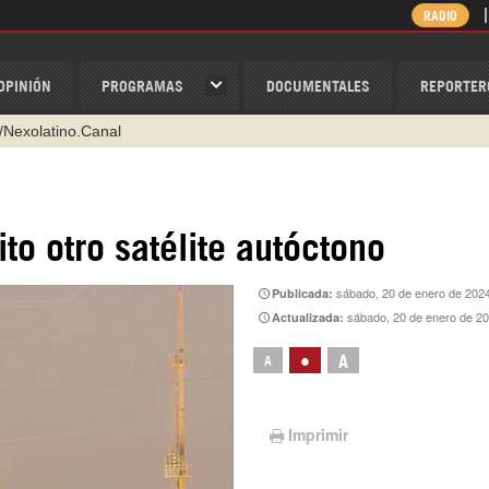
RADIO
OPINIÓN
PROGRAMAS
DOCUMENTALES
REPORTER
/Nexolatino.Canal
@nexo_latino
ino
ito otro satélite autóctono
ispantv
1 79 29 404
sábado, 20 de enero de 202
Publicada:
sábado, 20 de enero de 2
Actualizada:
v
•
A
A
Imprimir