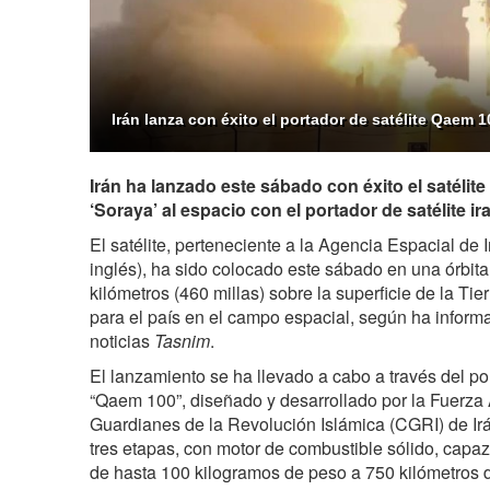
Irán lanza con éxito el portador de satélite Qaem 1
Irán ha lanzado este sábado con éxito el satélite
‘Soraya’ al espacio con el portador de satélite i
El satélite, perteneciente a la Agencia Espacial de I
inglés), ha sido colocado este sábado en una órbita
kilómetros (460 millas) sobre la superficie de la Ti
para el país en el campo espacial, según ha informa
noticias
Tasnim
.
El lanzamiento se ha llevado a cabo a través del por
“Qaem 100”, diseñado y desarrollado por la Fuerza
Guardianes de la Revolución Islámica (CGRI) de Irá
tres etapas, con motor de combustible sólido, capaz 
de hasta 100 kilogramos de peso a 750 kilómetros de 