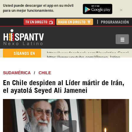
Usted puede descargar el app en su móvil
×
para un mejor funcionamiento.
PROGRAMACIÓN
TV EN DIRECTO
RADIO EN DIRECTO
https://www.youtube.com/@nexo_latino
SÍGANOS EN
http://twitter.com/nexo_latino
https://t.me/hispantvcanal
SUDAMÉRICA
/
CHILE
https://urmedium.com/c/hispantv
En Chile despiden al Líder mártir de Irán,
WhatsApp y Viber: +98 921 79 29 404
el ayatolá Seyed Ali Jamenei
Instagram como: hispan_tv
https://www.facebook.com/Nexolatino.Canal