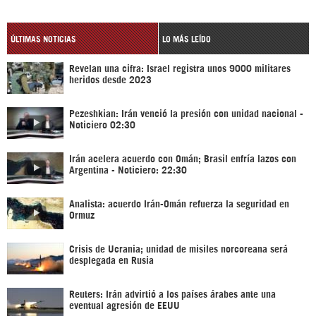
ÚLTIMAS NOTICIAS
LO MÁS LEÍDO
Revelan una cifra: Israel registra unos 9000 militares
heridos desde 2023
Pezeshkian: Irán venció la presión con unidad nacional -
Noticiero 02:30
Irán acelera acuerdo con Omán; Brasil enfría lazos con
Argentina - Noticiero: 22:30
Analista: acuerdo Irán-Omán refuerza la seguridad en
Ormuz
Crisis de Ucrania; unidad de misiles norcoreana será
desplegada en Rusia
Reuters: Irán advirtió a los países árabes ante una
eventual agresión de EEUU