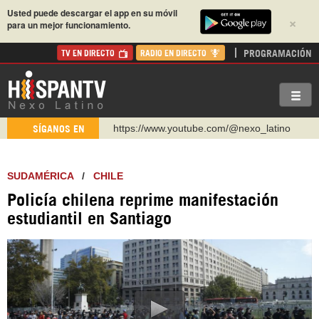
Usted puede descargar el app en su móvil
×
para un mejor funcionamiento.
PROGRAMACIÓN
TV EN DIRECTO
RADIO EN DIRECTO
https://www.youtube.com/@nexo_latino
SÍGANOS EN
http://twitter.com/nexo_latino
https://t.me/hispantvcanal
SUDAMÉRICA
/
CHILE
https://urmedium.com/c/hispantv
Policía chilena reprime manifestación
WhatsApp y Viber: +98 921 79 29 404
estudiantil en Santiago
Instagram como: hispan_tv
https://www.facebook.com/Nexolatino.Canal