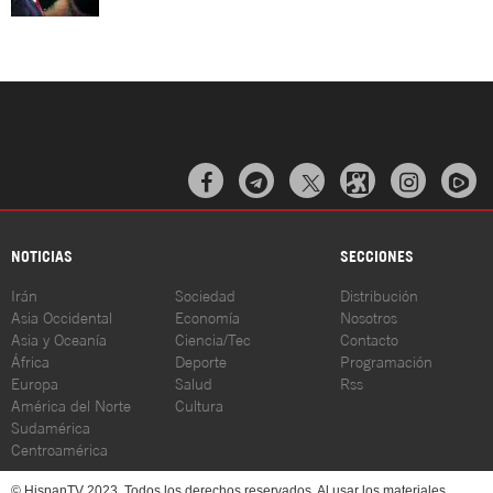



NOTICIAS
SECCIONES
Irán
Sociedad
Distribución
Asia Occidental
Economía
Nosotros
Asia y Oceanía
Ciencia/Tec
Contacto
África
Deporte
Programación
Europa
Salud
Rss
América del Norte
Cultura
Sudamérica
Centroamérica
© HispanTV 2023. Todos los derechos reservados. Al usar los materiales