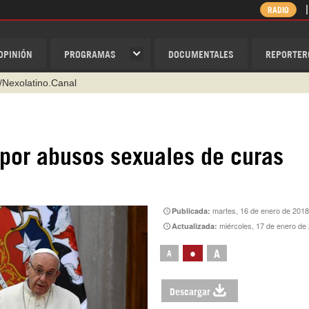
RADIO
OPINIÓN
PROGRAMAS
DOCUMENTALES
REPORTER
@nexo_latino
ino
ispantv
 por abusos sexuales de curas
1 79 29 404
v
/Nexolatino.Canal
martes, 16 de enero de 2018
Publicada:
miércoles, 17 de enero de
Actualizada:
•
A
A
Descargar