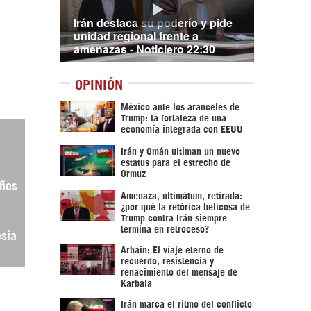
Irán destaca su poderío y pide
unidad regional frente a
amenazas - Noticiero 22:30
OPINIÓN
México ante los aranceles de
Trump: la fortaleza de una
economía integrada con EEUU
Irán y Omán ultiman un nuevo
estatus para el estrecho de
Ormuz
iños
Amenaza, ultimátum, retirada:
¿por qué la retórica belicosa de
Trump contra Irán siempre
termina en retroceso?
esia
Arbaín: El viaje eterno de
recuerdo, resistencia y
renacimiento del mensaje de
Karbala
Irán marca el ritmo del conflicto