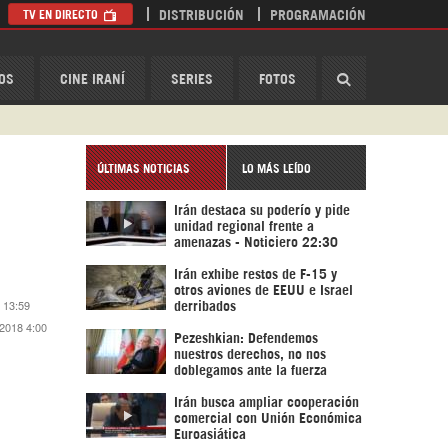
TV EN DIRECTO
DISTRIBUCIÓN
PROGRAMACIÓN
HispanTV
OS
CINE IRANÍ
SERIES
FOTOS
ÚLTIMAS NOTICIAS
LO MÁS LEÍDO
Irán destaca su poderío y pide
unidad regional frente a
amenazas - Noticiero 22:30
Irán exhibe restos de F-15 y
otros aviones de EEUU e Israel
 13:59
derribados
 2018 4:00
Pezeshkian: Defendemos
nuestros derechos, no nos
doblegamos ante la fuerza
Irán busca ampliar cooperación
comercial con Unión Económica
Euroasiática