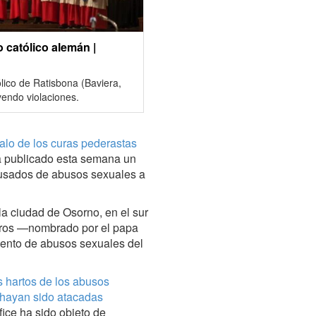
católico alemán |
lico de Ratisbona (Baviera,
yendo violaciones.
alo de los curas pederastas
a publicado esta semana un
acusados de abusos sexuales a
a ciudad de Osorno, en el sur
arros —nombrado por el papa
iento de abusos sexuales del
s hartos de los abusos
s hayan sido atacadas
fice ha sido objeto de