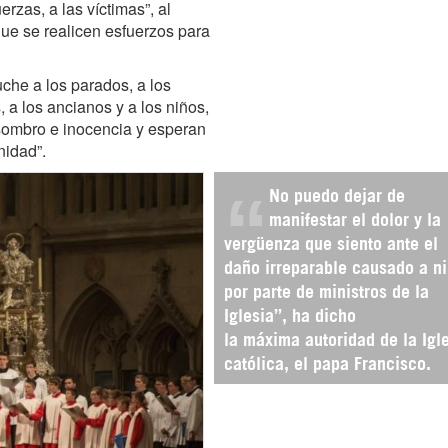
erzas, a las víctimas”, al
ue se realicen esfuerzos para
che a los parados, a los
, a los ancianos y a los niños,
sombro e inocencia y esperan
nidad”.
No puedo dejar de
manifestar el dolor y la
vergüenza que siento ante el
daño irreparable causado a n
por parte de ministros de la
Iglesia”, ha dicho
la máxima autoridad de la Igl
católica, el papa Francisco.