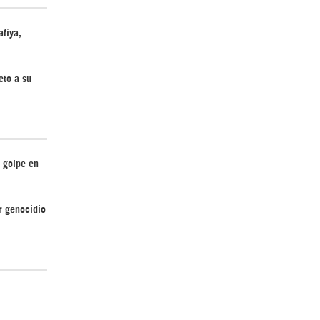
afiya,
¿Cómo será el Golfo Pérsico sin EEUU?
eto a su
 golpe en
Irán pide “tolerancia cero” ante ataques
contra instalaciones nucleares | Detrás de
la Razón
r genocidio