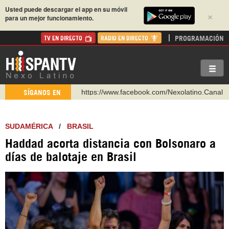
Usted puede descargar el app en su móvil
×
para un mejor funcionamiento.
PROGRAMACIÓN
TV EN DIRECTO
RADIO EN DIRECTO
https://www.youtube.com/@nexo_latino
SÍGANOS EN
http://twitter.com/nexo_latino
https://t.me/hispantvcanal
SUDAMÉRICA
/
BRASIL
https://urmedium.com/c/hispantv
Haddad acorta distancia con Bolsonaro a
WhatsApp y Viber: +98 921 79 29 404
días de balotaje en Brasil
Instagram como: hispan_tv
https://www.facebook.com/Nexolatino.Canal