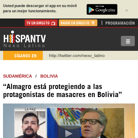
Usted puede descargar el app en su móvil
×
para un mejor funcionamiento.
PROGRAMACIÓN
TV EN DIRECTO
RADIO EN DIRECTO
http://twitter.com/nexo_latino
SÍGANOS EN
https://t.me/hispantvcanal
https://urmedium.com/c/hispantv
SUDAMÉRICA
/
BOLIVIA
WhatsApp y Viber: +98 921 79 29 404
“Almagro está protegiendo a las
Instagram como: hispan_tv
protagonistas de masacres en Bolivia”
https://www.facebook.com/Nexolatino.Canal
https://www.youtube.com/@nexo_latino