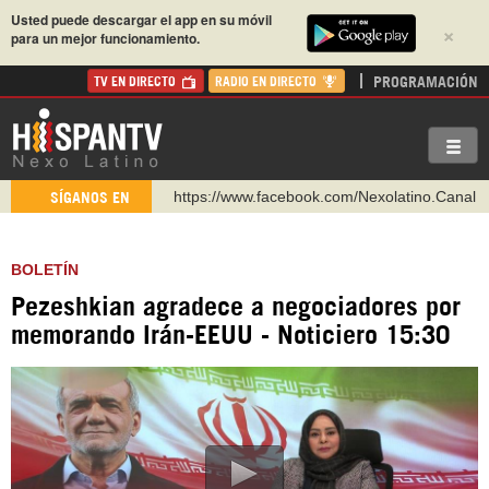
Usted puede descargar el app en su móvil
×
para un mejor funcionamiento.
PROGRAMACIÓN
TV EN DIRECTO
RADIO EN DIRECTO
https://www.facebook.com/Nexolatino.Canal
SÍGANOS EN
https://www.youtube.com/@nexo_latino
http://twitter.com/nexo_latino
BOLETÍN
https://t.me/hispantvcanal
Pezeshkian agradece a negociadores por
https://urmedium.com/c/hispantv
memorando Irán-EEUU - Noticiero 15:30
WhatsApp y Viber: +98 921 79 29 404
Instagram como: hispan_tv