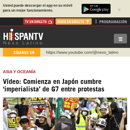
Usted puede descargar el app en su móvil
×
para un mejor funcionamiento.
PROGRAMACIÓN
TV EN DIRECTO
RADIO EN DIRECTO
https://www.youtube.com/@nexo_latino
SÍGANOS EN
http://twitter.com/nexo_latino
https://t.me/hispantvcanal
ASIA Y OCEANÍA
https://urmedium.com/c/hispantv
Vídeo: Comienza en Japón cumbre
WhatsApp y Viber: +98 921 79 29 404
‘imperialista’ de G7 entre protestas
Instagram como: hispan_tv
https://www.facebook.com/Nexolatino.Canal