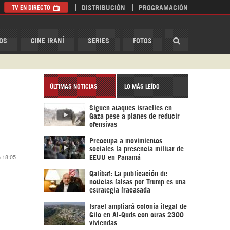
TV EN DIRECTO
DISTRIBUCIÓN
PROGRAMACIÓN
HispanTV
OS
CINE IRANÍ
SERIES
FOTOS
ÚLTIMAS NOTICIAS
LO MÁS LEÍDO
Siguen ataques israelíes en
Gaza pese a planes de reducir
ofensivas
Preocupa a movimientos
sociales la presencia militar de
6 18:05
EEUU en Panamá
Qalibaf: La publicación de
noticias falsas por Trump es una
estrategia fracasada
Israel ampliará colonia ilegal de
Gilo en Al-Quds con otras 2300
viviendas