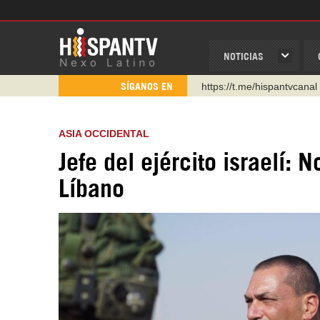
NOTICIAS
https://t.me/hispantvcanal
SÍGANOS EN
https://urmedium.com/c/h
WhatsApp y Viber: +98 92
ASIA OCCIDENTAL
Instagram como: hispan_t
Jefe del ejército israelí: 
https://www.facebook.com
Líbano
https://www.youtube.com/
http://twitter.com/nexo_lat