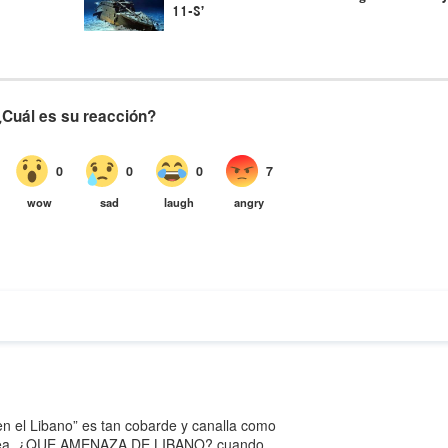
11-S’