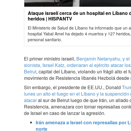
Ataque israelí cerca de un hospital en Líbano 
heridos | HISPANTV
El Ministerio de Salud de Líbano ha informado que un at
hospital Yabal Amel ha dejado 4 muertos y 127 heridos,
personal sanitario.
El primer ministro israelí,
Benjamín Netanyahu, y el 
sionista, Israel Katz, ordenaran al ejército atacar l
Beirut
, capital del Líbano, violando un frágil alto el 
movimiento de Resistencia libanés Hezbolá desde 
Sin embargo, el presidente de EE.UU., Donald
Trum
lunes un alto el fuego en el Líbano y la suspención 
atacar
al sur de Beirut luego de que Irán, un aliado 
Resistencia, amenazara con tomar represalias cont
de Israel en caso de lanzar la agresión.
Irán amenaza a Israel con represalias por 
norte