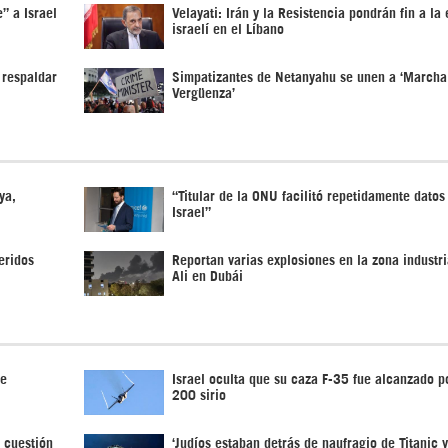
” a Israel
Velayati: Irán y la Resistencia pondrán fin a la
israelí en el Líbano
 respaldar
Simpatizantes de Netanyahu se unen a ‘Marcha
Vergüenza’
ya,
“Titular de la ONU facilitó repetidamente datos
Israel”
eridos
Reportan varias explosiones en la zona industri
Ali en Dubái
de
Israel oculta que su caza F-35 fue alcanzado po
200 sirio
 cuestión
‘Judíos estaban detrás de naufragio de Titanic 