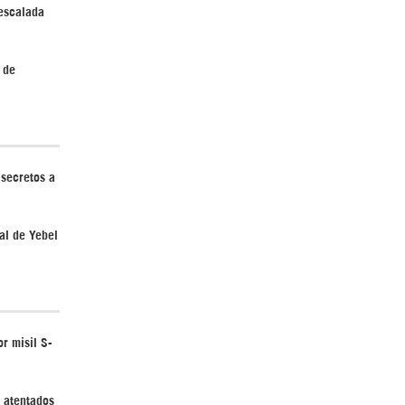
 escalada
 de
Irán pide “tolerancia cero” ante ataques
contra instalaciones nucleares | Detrás de
la Razón
 secretos a
al de Yebel
“Cobarde crimen de guerra”: Irán denuncia
ataque de EEUU a su hospital infantil |
Detrás de la Razón
r misil S-
y atentados