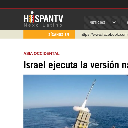
NOTICIAS
https://www.facebook.com
SÍGANOS EN
https://www.youtube.com/
http://twitter.com/nexo_lat
ASIA OCCIDENTAL
https://t.me/hispantvcanal
Israel ejecuta la versión n
https://urmedium.com/c/h
WhatsApp y Viber: +98 92
Instagram como: hispan_t