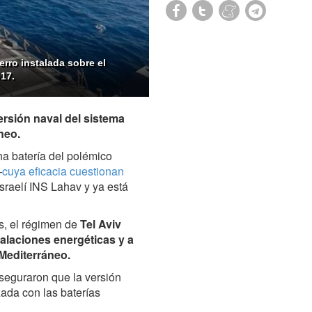
erro instalada sobre el
17.
ersión naval del sistema
neo.
a batería del polémico
—
cuya
eficacia cuestionan
sraelí INS Lahav y ya está
s, el régimen de
Tel Aviv
talaciones energéticas y a
 Mediterráneo.
seguraron que la versión
zada con las baterías