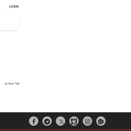
Irán pide “tolerancia cero” ante ataques
contra instalaciones nucleares | Detrás de
la Razón
¿Cómo será el Golfo Pérsico sin EEUU?


