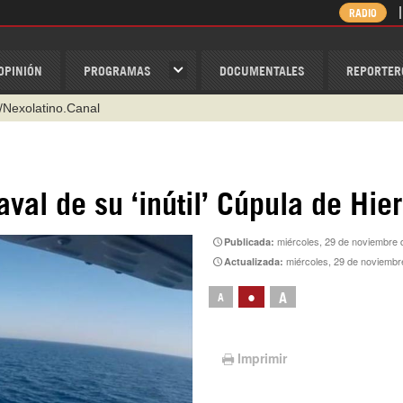
RADIO
OPINIÓN
PROGRAMAS
DOCUMENTALES
REPORTER
/Nexolatino.Canal
@nexo_latino
ino
aval de su ‘inútil’ Cúpula de Hie
ispantv
miércoles, 29 de noviembre 
Publicada:
1 79 29 404
miércoles, 29 de noviembre d
Actualizada:
v
•
A
A
Imprimir