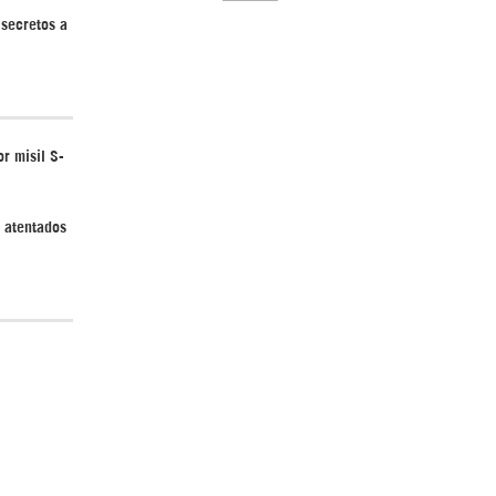
 secretos a
El Hombre eterno | Parte 2
r misil S-
y atentados
CGRI de Irán asesta duros golpes a EEUU
con ataque simultáneo en Asia Occidental |
Detrás de la Razón