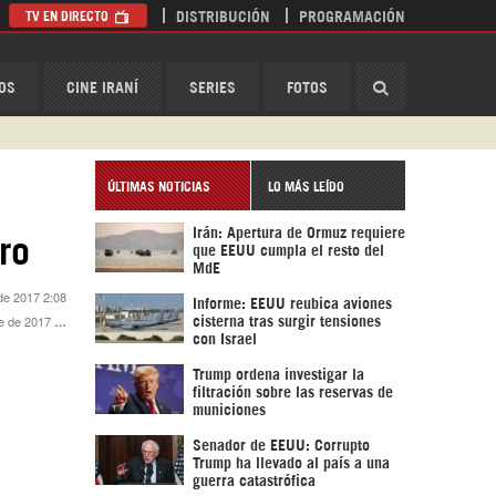
TV EN DIRECTO
DISTRIBUCIÓN
PROGRAMACIÓN
HispanTV
OS
CINE IRANÍ
SERIES
FOTOS
ÚLTIMAS NOTICIAS
LO MÁS LEÍDO
Irán: Apertura de Ormuz requiere
rro
que EEUU cumpla el resto del
MdE
de 2017 2:08
Informe: EEUU reubica aviones
e 2017 3:38
cisterna tras surgir tensiones
con Israel
Trump ordena investigar la
filtración sobre las reservas de
municiones
Senador de EEUU: Corrupto
Trump ha llevado al país a una
guerra catastrófica