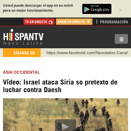
Usted puede descargar el app en su móvil
×
para un mejor funcionamiento.
PROGRAMACIÓN
TV EN DIRECTO
RADIO EN DIRECTO
https://www.facebook.com/Nexolatino.Canal
SÍGANOS EN
https://www.youtube.com/@nexo_latino
http://twitter.com/nexo_latino
ASIA OCCIDENTAL
https://t.me/hispantvcanal
Vídeo: Israel ataca Siria so pretexto de
https://urmedium.com/c/hispantv
luchar contra Daesh
WhatsApp y Viber: +98 921 79 29 404
Instagram como: hispan_tv