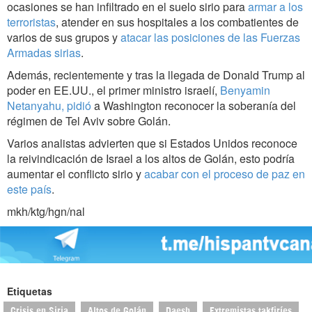
ocasiones se han infiltrado en el suelo sirio para
armar a los
terroristas
, atender en sus hospitales a los combatientes de
varios de sus grupos y
atacar las posiciones de las Fuerzas
Armadas sirias
.
Además, recientemente y tras la llegada de Donald Trump al
poder en EE.UU., el primer ministro israelí,
Benyamin
Netanyahu, pidió
a Washington reconocer la soberanía del
régimen de Tel Aviv sobre Golán.
Varios analistas advierten que si Estados Unidos reconoce
la reivindicación de Israel a los altos de Golán, esto podría
aumentar el conflicto sirio y
acabar con el proceso de paz en
este país
.
mkh/ktg/hgn/nal
Etiquetas
Crisis en Siria
Altos de Golán
Daesh
Extremistas takfiríes