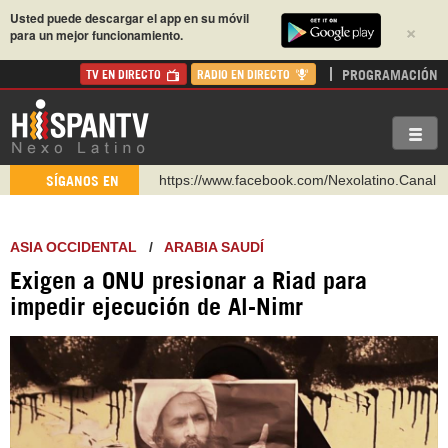
Usted puede descargar el app en su móvil
×
para un mejor funcionamiento.
PROGRAMACIÓN
TV EN DIRECTO
RADIO EN DIRECTO
https://www.facebook.com/Nexolatino.Canal
SÍGANOS EN
https://www.youtube.com/@nexo_latino
http://twitter.com/nexo_latino
ASIA OCCIDENTAL
/
ARABIA SAUDÍ
https://t.me/hispantvcanal
Exigen a ONU presionar a Riad para
https://urmedium.com/c/hispantv
impedir ejecución de Al-Nimr
WhatsApp y Viber: +98 921 79 29 404
Instagram como: hispan_tv