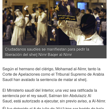
Ciudadanos saudíes se manifiestan para pedir la
liberación del sheij Nimr Baqer al-Nimr
Según el hermano del clérigo, Mohamad al-Nimr, tanto la
Corte de Apelaciones como el Tribunal Supremo de Arabia
Saudí han avalado la sentencia de matar al sheij.
El Ministerio saudí del Interior, una vez sea ratificada la
sentencia por el rey saudí, Salman bin Abdulaziz Al
Saud, está autorizado a ejecutar, sin previo aviso, a Al-Nimr.
Él fue detenido el 8 de julio de 2012 tras ser herido de bala.