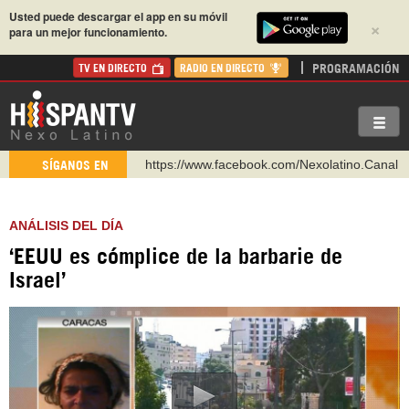
Usted puede descargar el app en su móvil
×
para un mejor funcionamiento.
PROGRAMACIÓN
TV EN DIRECTO
RADIO EN DIRECTO
https://www.facebook.com/Nexolatino.Canal
SÍGANOS EN
https://www.youtube.com/@nexo_latino
http://twitter.com/nexo_latino
ANÁLISIS DEL DÍA
https://t.me/hispantvcanal
‘EEUU es cómplice de la barbarie de
https://urmedium.com/c/hispantv
Israel’
WhatsApp y Viber: +98 921 79 29 404
Instagram como: hispan_tv