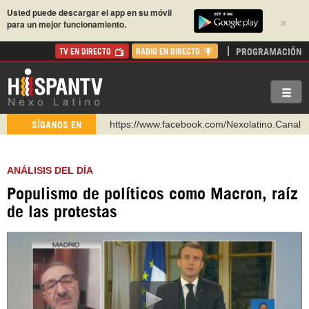
Usted puede descargar el app en su móvil
×
para un mejor funcionamiento.
PROGRAMACIÓN
TV EN DIRECTO
RADIO EN DIRECTO
https://www.facebook.com/Nexolatino.Canal
SÍGANOS EN
https://www.youtube.com/@nexo_latino
http://twitter.com/nexo_latino
ANÁLISIS DEL DÍA
https://t.me/hispantvcanal
Populismo de políticos como Macron, raíz
https://urmedium.com/c/hispantv
de las protestas
WhatsApp y Viber: +98 921 79 29 404
Instagram como: hispan_tv