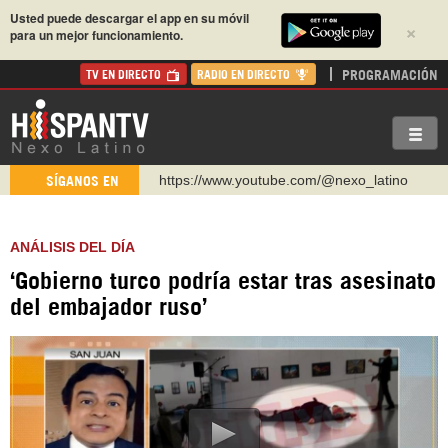
Usted puede descargar el app en su móvil
×
para un mejor funcionamiento.
PROGRAMACIÓN
TV EN DIRECTO
RADIO EN DIRECTO
https://www.youtube.com/@nexo_latino
SÍGANOS EN
http://twitter.com/nexo_latino
https://t.me/hispantvcanal
ANÁLISIS DEL DÍA
https://urmedium.com/c/hispantv
‘Gobierno turco podría estar tras asesinato
WhatsApp y Viber: +98 921 79 29 404
del embajador ruso’
Instagram como: hispan_tv
https://www.facebook.com/Nexolatino.Canal