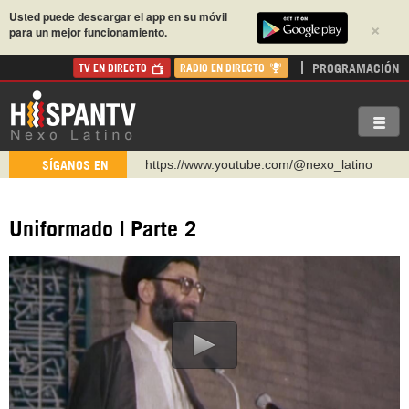
Usted puede descargar el app en su móvil
×
para un mejor funcionamiento.
PROGRAMACIÓN
TV EN DIRECTO
RADIO EN DIRECTO
https://www.youtube.com/@nexo_latino
SÍGANOS EN
http://twitter.com/nexo_latino
https://t.me/hispantvcanal
Uniformado | Parte 2
https://urmedium.com/c/hispantv
WhatsApp y Viber: +98 921 79 29 404
Instagram como: hispan_tv
https://www.facebook.com/Nexolatino.Canal