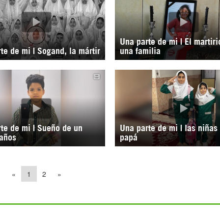
Una parte de mi | El martiri
te de mi | Sogand, la mártir
una familia
te de mi | Sueño de un
Una parte de mi | las niñas
años
papá
«
1
2
»