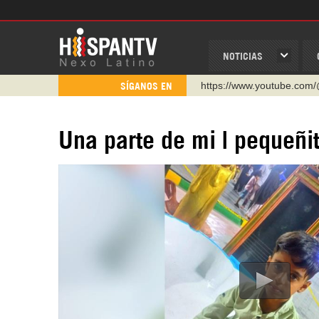
NOTICIAS
http://twitter.com/nexo_lat
SÍGANOS EN
https://t.me/hispantvcanal
https://urmedium.com/c/h
Una parte de mi | pequeñit
WhatsApp y Viber: +98 92
Instagram como: hispan_t
https://www.facebook.com
https://www.youtube.com/