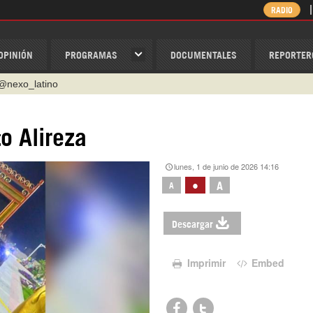
RADIO
OPINIÓN
PROGRAMAS
DOCUMENTALES
REPORTER
ino
ispantv
o Alireza
1 79 29 404
lunes, 1 de junio de 2026 14:16
v
•
A
A
/Nexolatino.Canal
@nexo_latino
Descargar
Imprimir
Embed