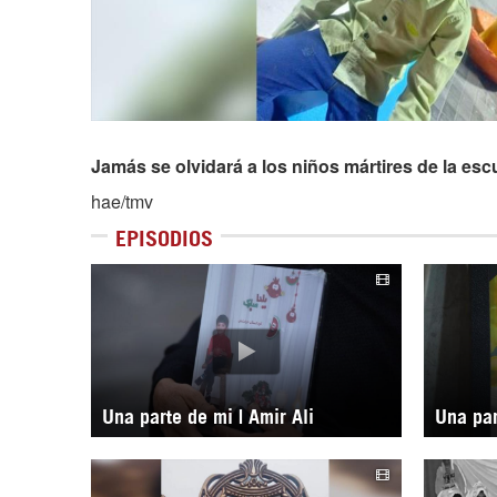
Jamás se olvidará a los niños mártires de la esc
hae/tmv
EPISODIOS
Una parte de mi | Amir Ali
Una par