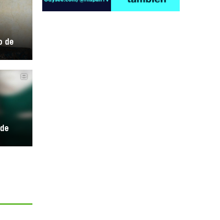
o de
Irán pide “tolerancia cero” ante ataques
contra instalaciones nucleares | Detrás de
la Razón
 de
“Cobarde crimen de guerra”: Irán denuncia
ataque de EEUU a su hospital infantil |
Detrás de la Razón