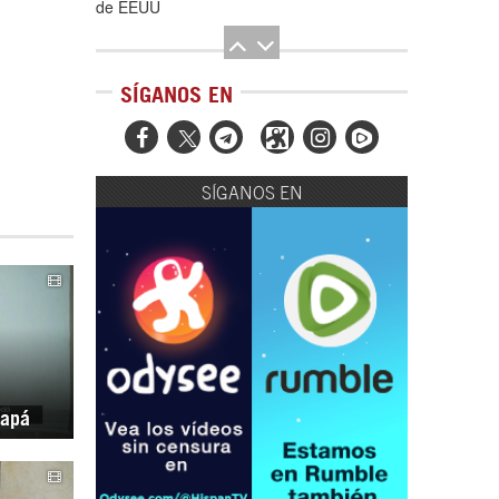
de EEUU
SÍGANOS EN



SÍGANOS EN
El Hombre eterno | Parte 2
CGRI de Irán asesta duros golpes a EEUU
papá
con ataque simultáneo en Asia Occidental |
Detrás de la Razón