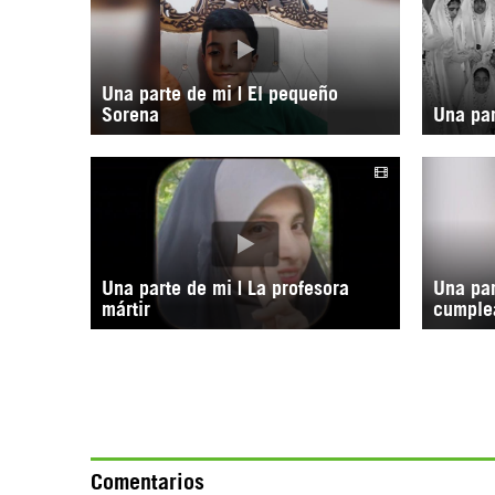
Una parte de mi | El pequeño
Sorena
Una par
Una parte de mi | La profesora
Una par
mártir
cumple
Comentarios