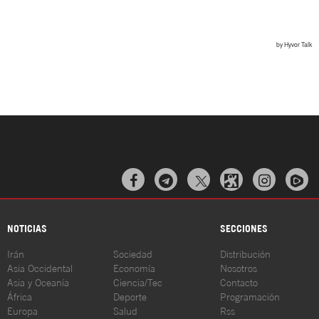



NOTICIAS
SECCIONES
Irán
Sociedad
Distribución
Asia Occidental
Economía
Nosotros
Asia y Oceanía
Ciencia/Tec
Contacto
África
Deporte
Programación
Europa
Salud
Rss