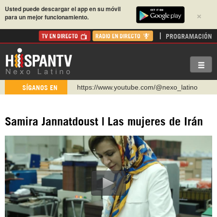
Usted puede descargar el app en su móvil
×
para un mejor funcionamiento.
PROGRAMACIÓN
TV EN DIRECTO
RADIO EN DIRECTO
https://www.youtube.com/@nexo_latino
SÍGANOS EN
http://twitter.com/nexo_latino
https://t.me/hispantvcanal
Samira Jannatdoust | Las mujeres de Irán
https://urmedium.com/c/hispantv
WhatsApp y Viber: +98 921 79 29 404
Instagram como: hispan_tv
https://www.facebook.com/Nexolatino.Canal