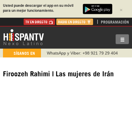
Usted puede descargar el app en su móvil
×
para un mejor funcionamiento.
PROGRAMACIÓN
TV EN DIRECTO
RADIO EN DIRECTO
WhatsApp y Viber: +98 921 79 29 404
SÍGANOS EN
Instagram como: hispan_tv
https://www.facebook.com/Nexolatino.Canal
Firoozeh Rahimi | Las mujeres de Irán
https://www.youtube.com/@nexo_latino
http://twitter.com/nexo_latino
https://t.me/hispantvcanal
https://urmedium.com/c/hispantv