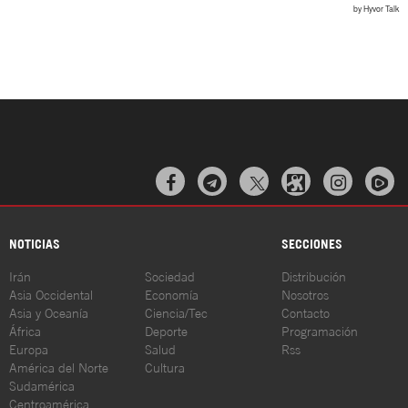



NOTICIAS
SECCIONES
Irán
Sociedad
Distribución
Asia Occidental
Economía
Nosotros
Asia y Oceanía
Ciencia/Tec
Contacto
África
Deporte
Programación
Europa
Salud
Rss
América del Norte
Cultura
Sudamérica
Centroamérica