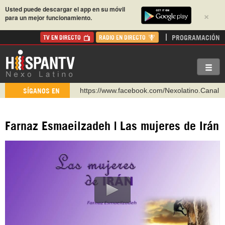
Usted puede descargar el app en su móvil
×
para un mejor funcionamiento.
PROGRAMACIÓN
TV EN DIRECTO
RADIO EN DIRECTO
https://www.facebook.com/Nexolatino.Canal
SÍGANOS EN
https://www.youtube.com/@nexo_latino
http://twitter.com/nexo_latino
Farnaz Esmaeilzadeh | Las mujeres de Irán
https://t.me/hispantvcanal
https://urmedium.com/c/hispantv
WhatsApp y Viber: +98 921 79 29 404
Instagram como: hispan_tv