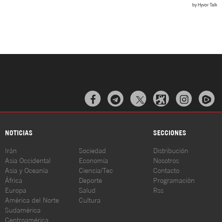



NOTICIAS
SECCIONES
Irán
Sociedad
Distribución
Asia Occidental
Economía
Nosotros
Asia y Oceanía
Ciencia/Tec
Contacto
África
Deporte
Programación
Europa
Salud
Rss
América del Norte
Cultura
Sudamérica
Centroamérica