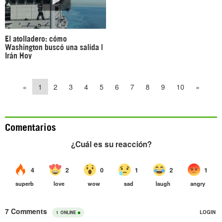
El atolladero: cómo
Washington buscó una salida |
Irán Hoy
«
1
2
3
4
5
6
7
8
9
10
»
Comentarios