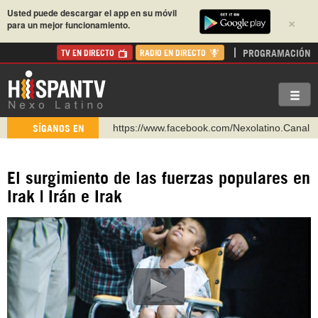
Usted puede descargar el app en su móvil
×
para un mejor funcionamiento.
PROGRAMACIÓN
TV EN DIRECTO
RADIO EN DIRECTO
https://www.facebook.com/Nexolatino.Canal
SÍGANOS EN
https://www.youtube.com/@nexo_latino
http://twitter.com/nexo_latino
El surgimiento de las fuerzas populares en
https://t.me/hispantvcanal
Irak | Irán e Irak
https://urmedium.com/c/hispantv
WhatsApp y Viber: +98 921 79 29 404
Instagram como: hispan_tv