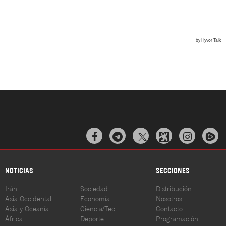



NOTICIAS
SECCIONES
Irán
Sociedad
Distribución
Asia Occidental
Economía
Nosotros
Asia y Oceanía
Ciencia/Tec
Contacto
África
Deporte
Programación