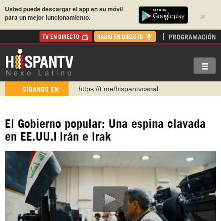
Usted puede descargar el app en su móvil
×
para un mejor funcionamiento.
PROGRAMACIÓN
TV EN DIRECTO
RADIO EN DIRECTO
https://t.me/hispantvcanal
SÍGANOS EN
https://urmedium.com/c/hispantv
WhatsApp y Viber: +98 921 79 29 404
El Gobierno popular: Una espina clavada
Instagram como: hispan_tv
en EE.UU.| Irán e Irak
https://www.facebook.com/Nexolatino.Canal
https://www.youtube.com/@nexo_latino
http://twitter.com/nexo_latino