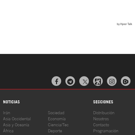



NOTICIAS
SECCIONES
Irán
Sociedad
Distribución
Asia Occidental
Economía
Nosotros
Asia y Oceanía
Ciencia/Tec
Contacto
África
Deporte
Programación