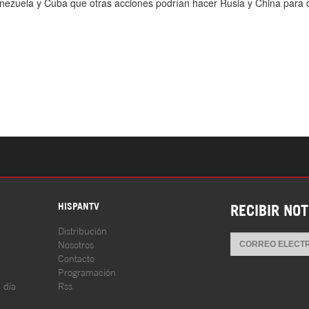
S
HISPANTV
RECIBIR NOT
Distribución
Nosotros
Contacto
Programación
l día
Rss