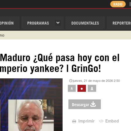
RADIO
OPINIÓN
PROGRAMAS
DOCUMENTALES
REPORTER
ino
ispantv
 Maduro ¿Qué pasa hoy con el
1 79 29 404
imperio yankee? | GrinGo!
v
/Nexolatino.Canal
jueves, 21 de mayo de 2026 2:50
@nexo_latino
•
A
A
Descargar
Imprimir
Embed