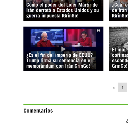
Cómo el poder del Líder Mártir de
¿Cuál e
Irán derrotó a Estados Unidos y su
de Irán
guerra impuesta |GrinGo!
|GrinGo
El inte
¿Es el fin del imperio de EEUU?
cortina
Trump firma su sentencia en el
esconde
memorándum con Irán|GrinGo!
GrinGo!
«
1
Comentarios