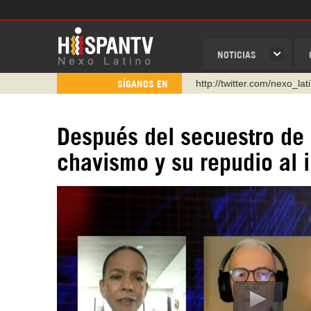
NOTICIAS
http://twitter.com/nexo_lat
SÍGANOS EN
https://t.me/hispantvcanal
https://urmedium.com/c/h
Después del secuestro de
WhatsApp y Viber: +98 92
chavismo y su repudio al 
Instagram como: hispan_t
https://www.facebook.com
https://www.youtube.com/