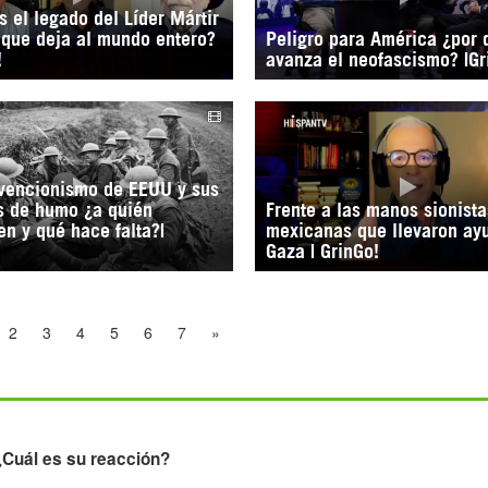
s el legado del Líder Mártir
 que deja al mundo entero?
Peligro para América ¿por 
!
avanza el neofascismo? |Gr
rvencionismo de EEUU y sus
s de humo ¿a quién
Frente a las manos sionista
n y qué hace falta?|
mexicanas que llevaron ay
Gaza | GrinGo!
2
3
4
5
6
7
»