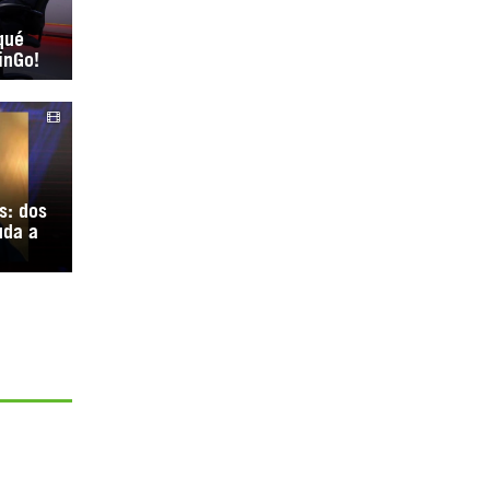
qué
inGo!
s: dos
uda a