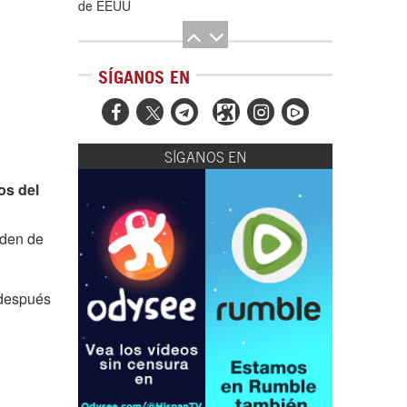
de EEUU
SÍGANOS EN



SÍGANOS EN
El Hombre eterno | Parte 2
os del
rden de
 después
CGRI de Irán asesta duros golpes a EEUU
con ataque simultáneo en Asia Occidental |
Detrás de la Razón