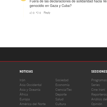
NOTICIAS
SECCIONE
Irán
Sociedad
Programas
Asia Occidental
Economía
Series
Asia y Oceanía
Ciencia/Tec
Cine Iraní
África
Deporte
Reporteros
Europa
Salud
Análisis de
América del Norte
Cultura
Opinión