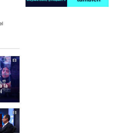
el
¿Cómo será el Golfo Pérsico sin EEUU?
a la
l
Irán pide “tolerancia cero” ante ataques
contra instalaciones nucleares | Detrás de
la Razón