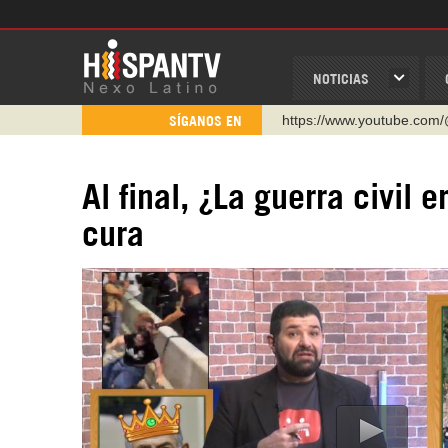
NOTICIAS
http://twitter.com/nexo_lat
SÍGANOS EN
https://t.me/hispantvcanal
https://urmedium.com/c/h
Al final, ¿La guerra civil 
WhatsApp y Viber: +98 92
cura
Instagram como: hispan_t
https://www.facebook.com
https://www.youtube.com/