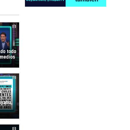
Irán pide “tolerancia cero” ante ataques
contra instalaciones nucleares | Detrás de
ndo todo
la Razón
 medios
nyahu,
“Cobarde crimen de guerra”: Irán denuncia
ataque de EEUU a su hospital infantil |
Detrás de la Razón