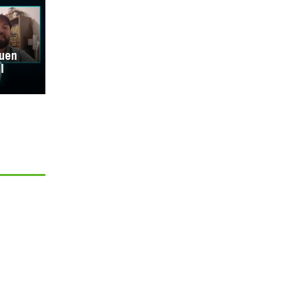
guen
l