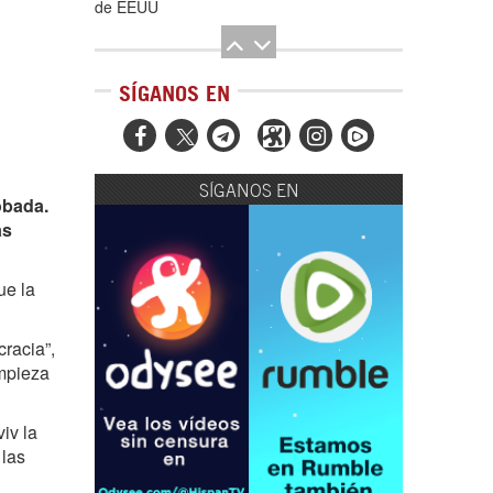
de EEUU
SÍGANOS EN



SÍGANOS EN
obada.
El Hombre eterno | Parte 2
as
ue la
racia”,
impieza
CGRI de Irán asesta duros golpes a EEUU
con ataque simultáneo en Asia Occidental |
iv la
 las
Detrás de la Razón