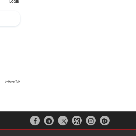


