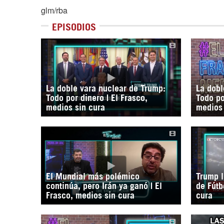
glm/rba
EPISODIOS
La doble vara nuclear de Trump:
La dobl
Todo por dinero | El Frasco,
Todo po
medios sin cura
medios 
El Mundial más polémico
Trump l
continúa, pero Irán ya ganó | El
de Fútb
Frasco, medios sin cura
cura