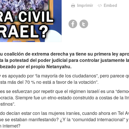
Imprimir
Embed
u coalición de extrema derecha ya tiene su primera ley apr
a la potestad del poder judicial para controlar justamente l
abezado por el propio Netanyahu.
y es apoyado por “la mayoría de los ciudadanos”, pero parece q
ta más del 70 % no está a favor de la votación”.
 se esfuerzan por repetir que el régimen israelí es una “democ
cracia. Siempre fue un etno-estado construido a costas de la l
stinos”.
o decían estar con las mujeres iraníes, cuando ahora en Tel Av
ue se estaban manifestando? ¿Y la “comunidad internacional” y
 internet?