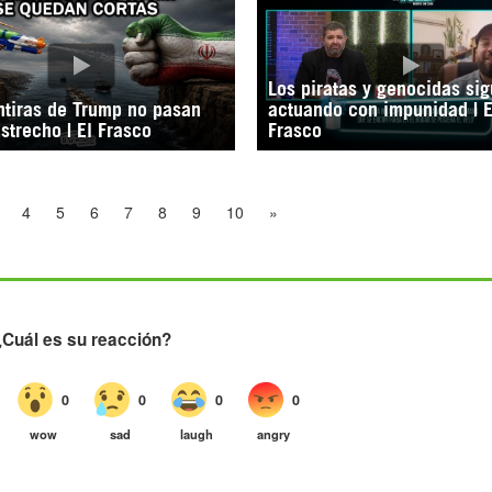
Los piratas y genocidas si
tiras de Trump no pasan
actuando con impunidad | E
Estrecho | El Frasco
Frasco
4
5
6
7
8
9
10
»