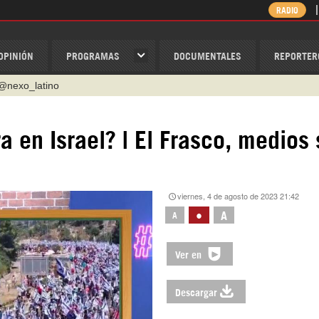
RADIO
OPINIÓN
PROGRAMAS
DOCUMENTALES
REPORTER
ino
ispantv
era en Israel? | El Frasco, medios 
1 79 29 404
v
/Nexolatino.Canal
viernes, 4 de agosto de 2023 21:42
@nexo_latino
•
A
A
Ver en
Descargar