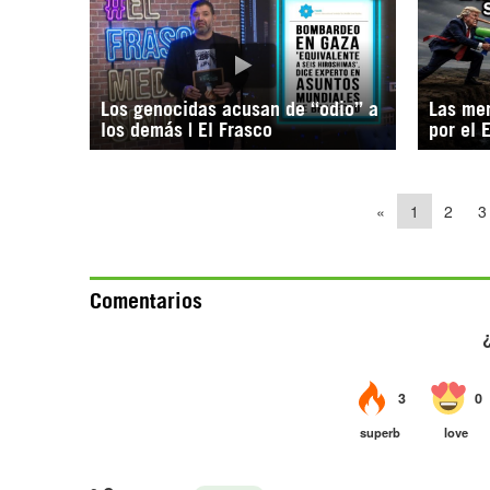
Los genocidas acusan de “odio” a
Las men
los demás | El Frasco
por el 
«
1
2
3
Comentarios