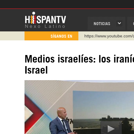
NOTICIAS
https://www.youtube.com/
SÍGANOS EN
http://twitter.com/nexo_lat
https://t.me/hispantvcanal
Medios israelíes: los iran
https://urmedium.com/c/h
Israel
WhatsApp y Viber: +98 92
Instagram como: hispan_t
https://www.facebook.com