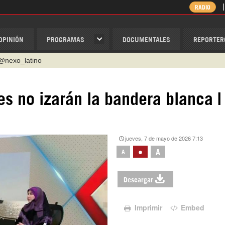
RADIO
OPINIÓN
PROGRAMAS
DOCUMENTALES
REPORTER
@nexo_latino
ino
íes no izarán la bandera blanca |
ispantv
1 79 29 404
v
jueves, 7 de mayo de 2026 7:13
/Nexolatino.Canal
•
A
A
Descargar
Imprimir
Embed