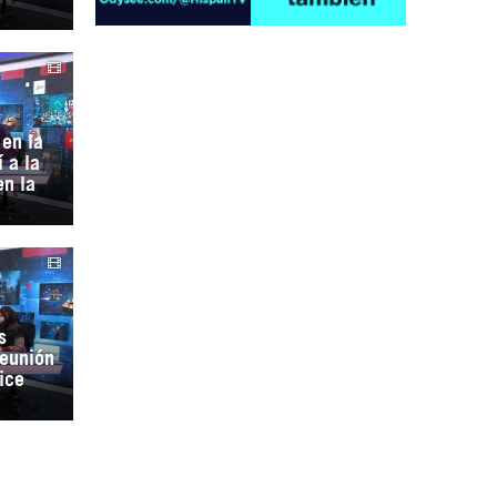
en la
¿Cómo será el Golfo Pérsico sin EEUU?
 a la
en la
s
reunión
Irán pide “tolerancia cero” ante ataques
ice
contra instalaciones nucleares | Detrás de
la Razón