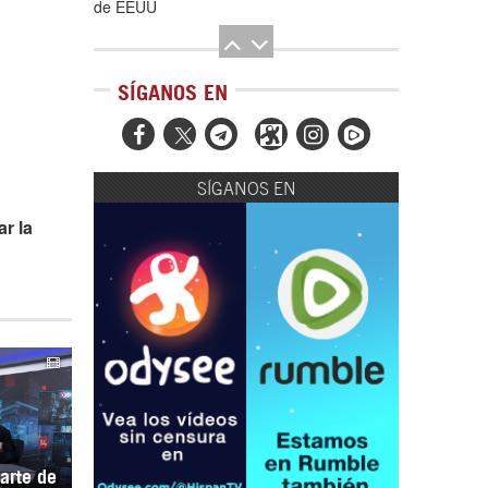
de EEUU
SÍGANOS EN



SÍGANOS EN
El Hombre eterno | Parte 2
r la
CGRI de Irán asesta duros golpes a EEUU
con ataque simultáneo en Asia Occidental |
Detrás de la Razón
parte de