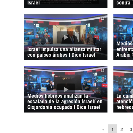
Israel
contra 
Medios 
Israel impulsa una alianza militar
enfrent
con países árabes | Dice Israel
Arabia 
Medios hebreos analizan la
La cum
escalada de la agresión israelí en
atenció
Cisjordania ocupada | Dice Israel
hebreos
«
1
2
3