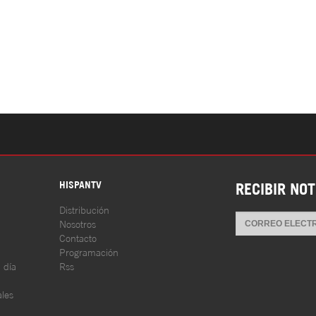
S
HISPANTV
RECIBIR NOT
Distribución
Nosotros
Contacto
Programación
l día
Rss
les