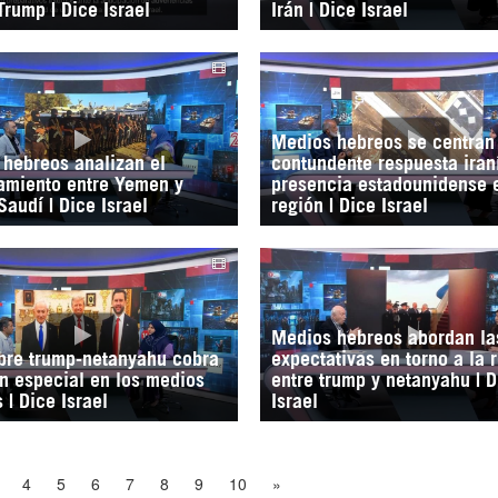
Trump | Dice Israel
Irán | Dice Israel
Medios hebreos se centran 
hebreos analizan el
contundente respuesta iraní
amiento entre Yemen y
presencia estadounidense 
Saudí | Dice Israel
región | Dice Israel
Medios hebreos abordan la
bre trump-netanyahu cobra
expectativas en torno a la 
n especial en los medios
entre trump y netanyahu | D
 | Dice Israel
Israel
4
5
6
7
8
9
10
»