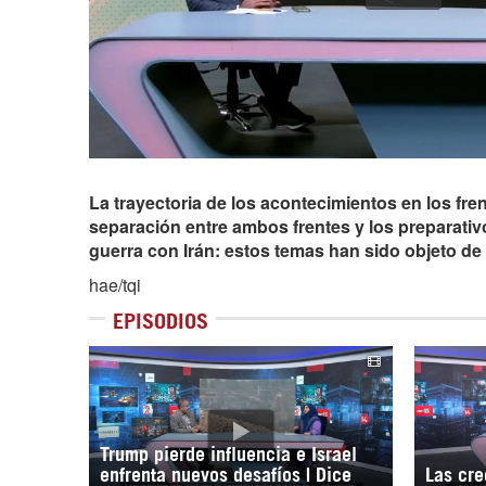
La trayectoria de los acontecimientos en los fren
separación entre ambos frentes y los preparativo
guerra con Irán: estos temas han sido objeto d
hae/tqi
EPISODIOS
Trump pierde influencia e Israel
enfrenta nuevos desafíos | Dice
Las cre