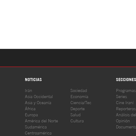
NOTICIAS
SECCIONE
Irán
Sociedad
Programas
Asia Occidental
Economía
Series
Asia y Oceanía
Ciencia/Tec
Cine Iraní
África
Deporte
Reporteros
Europa
Salud
Análisis de
América del Norte
Cultura
Opinión
Sudamérica
Documenta
Centroamérica